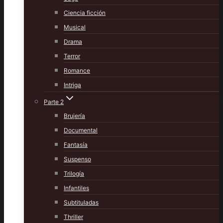
Ciencia ficción
Musical
Drama
Terror
Romance
Intriga
Parte 2
Brujería
Documental
Fantasía
Suspenso
Trilogía
Infantiles
Subtituladas
Thriller