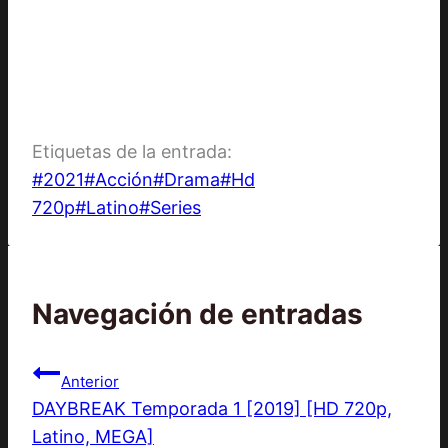
Etiquetas de la entrada:
#
2021
#
Acción
#
Drama
#
Hd
720p
#
Latino
#
Series
Navegación de entradas
Anterior
DAYBREAK Temporada 1 [2019] [HD 720p,
Latino, MEGA]