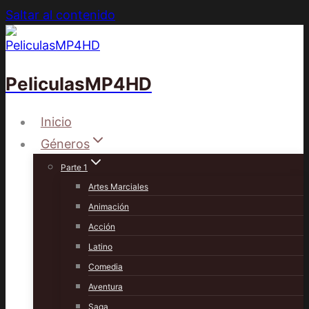
Saltar al contenido
PeliculasMP4HD
Inicio
Géneros
Parte 1
Artes Marciales
Animación
Acción
Latino
Comedia
Aventura
Saga