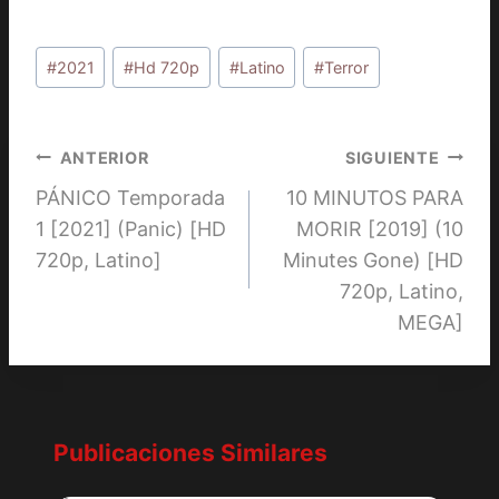
Etiquetas
#
2021
#
Hd 720p
#
Latino
#
Terror
de
la
entrada:
Navegación
ANTERIOR
SIGUIENTE
PÁNICO Temporada
10 MINUTOS PARA
de
1 [2021] (Panic) [HD
MORIR [2019] (10
entradas
720p, Latino]
Minutes Gone) [HD
720p, Latino,
MEGA]
Publicaciones Similares