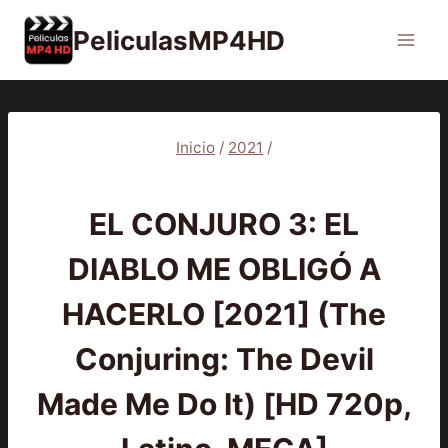
Saltar
PeliculasMP4HD
al
contenido
Inicio
/
2021
/
2021
|
PELÍCULAS
EL CONJURO 3: EL
DIABLO ME OBLIGÓ A
HACERLO [2021] (The
Conjuring: The Devil
Made Me Do It) [HD 720p,