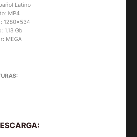
pañol Latino
to: MP4
n: 1280×534
: 1.13 Gb
or: MEGA
URAS:
DESCARGA: