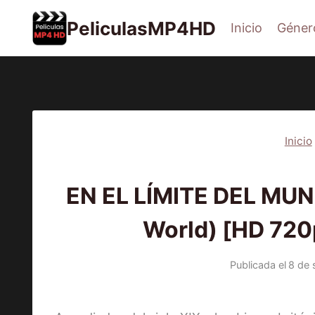
Saltar
PeliculasMP4HD
Inicio
Géner
al
contenido
Inicio
2021
|
P
EN EL LÍMITE DEL MUN
World) [HD 720
Publicada el
8 de 