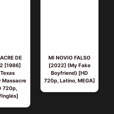
ACRE DE
MI NOVIO FALSO
2 [1986]
[2022] (My Fake
 Texas
Boyfriend) [HD
 Massacre
720p, Latino, MEGA]
LOS JUSTICIEROS [1993] (Tombst
[HD 720p, Latino/Inglés]
D 720p,
/Inglés]