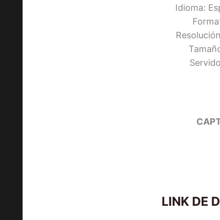
Idioma: Es
Forma
Resolució
Tamaño
Servid
CAPT
LINK DE 