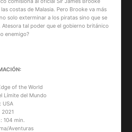
ico comisiona al oficial Sir James Brooke
n las costas de Malasia. Pero Brooke va más
 no solo exterminar a los piratas sino que se
 Atesora tal poder que el gobierno británico
so enemigo?
MACIÓN:
 Edge of the World
 el Límite del Mundo
s: USA
 2021
: 104 min.
ma/Aventuras