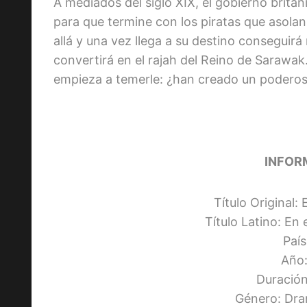
A mediados del siglo XIX, el gobierno britán
para que termine con los piratas que asola
allá y una vez llega a su destino conseguirá
convertirá en el rajah del Reino de Sarawak.
empieza a temerle: ¿han creado un podero
INFOR
Título Original:
Título Latino: En
Paí
Año:
Duración
Género: Dra