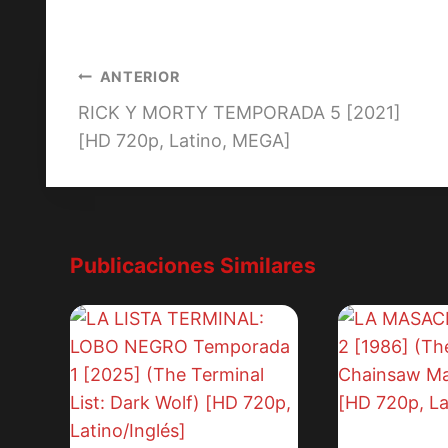
la
entrada:
Navegación
ANTERIOR
RICK Y MORTY TEMPORADA 5 [2021]
de
[HD 720p, Latino, MEGA]
entradas
Publicaciones Similares