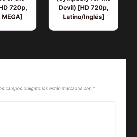
[HD 720p,
Devil) [HD 720p,
, MEGA]
Latino/Inglés]
os campos obligatorios están marcados con
*