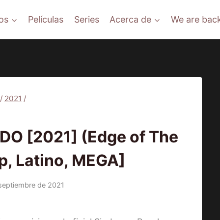
os
Películas
Series
Acerca de
We are back
/
2021
/
ELÍCULAS
DO [2021] (Edge of The
p, Latino, MEGA]
septiembre de 2021