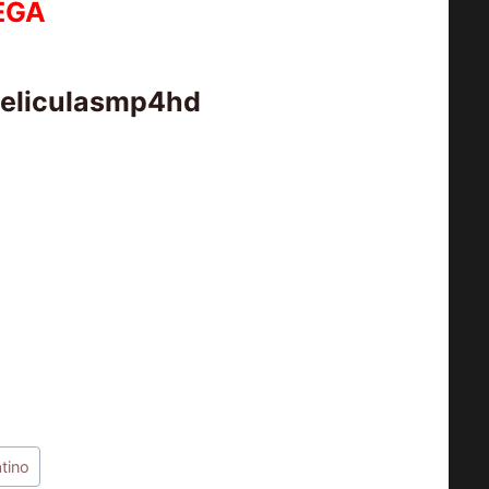
EGA
peliculasmp4hd
atino