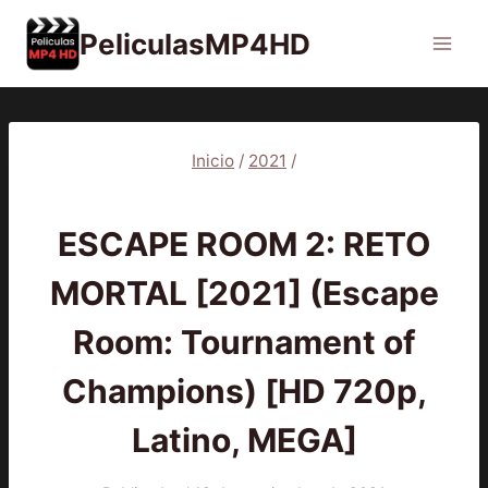
Saltar
PeliculasMP4HD
al
contenido
Inicio
/
2021
/
2021
|
PELÍCULAS
ESCAPE ROOM 2: RETO
MORTAL [2021] (Escape
Room: Tournament of
Champions) [HD 720p,
Latino, MEGA]