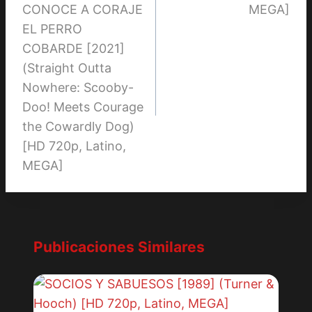
entradas
CONOCE A CORAJE
MEGA]
EL PERRO
COBARDE [2021]
(Straight Outta
Nowhere: Scooby-
Doo! Meets Courage
the Cowardly Dog)
[HD 720p, Latino,
MEGA]
Publicaciones Similares