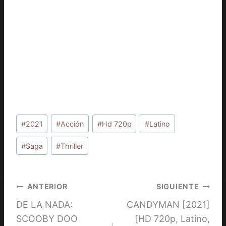
Etiquetas
#
2021
#
Acción
#
Hd 720p
#
Latino
de
la
#
Saga
#
Thriller
entrada:
Navegación
ANTERIOR
SIGUIENTE
DE LA NADA:
CANDYMAN [2021]
de
SCOOBY DOO
[HD 720p, Latino,