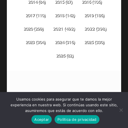
2014
(84)
2015
(87)
2016
(106)
2018
(142)
2019
(186)
2017
(110)
2020
(299)
2021
(492)
2022
(398)
2023
(304)
2024
(316)
2025
(330)
2026
(82)
Usamos cookies para asegurar que te damos la mejor
experiencia en nuestra web. Si continúas usando este sitio,
PELÍCULAS DE MARVEL
asumiremos que estás de acuerdo con ello.
Aceptar
Política de privacidad
SPIDER-MAN: UN NUEVO DÍA [2026] (Spider-Man:
Brand New Day) [HDTV, Latino]