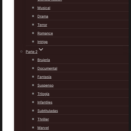
Musical
Drama
Terror
Romance
Intriga
Parte 2
Brujería
Documental
Fantasía
Suspenso
Trilogía
Infantiles
Subtituladas
Thriller
Marvel