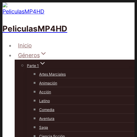
Saltar
al
contenido
PeliculasMP4HD
Inicio
Géneros
Parte 1
Artes Marciales
Animación
Acción
Latino
Comedia
Aventura
Saga
Ciencia ficción