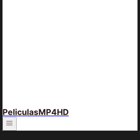
PeliculasMP4HD