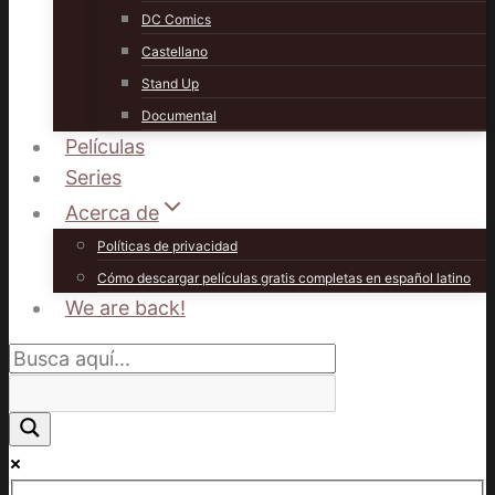
DC Comics
Castellano
Stand Up
Documental
Películas
Series
Acerca de
Políticas de privacidad
Cómo descargar películas gratis completas en español latino
We are back!