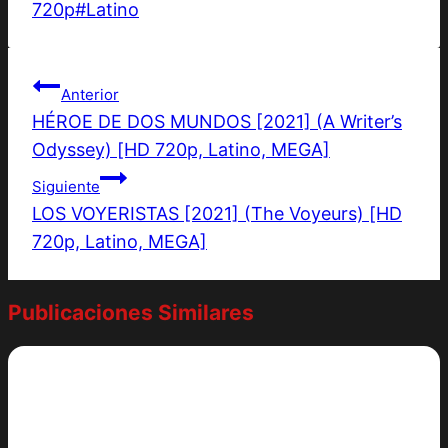
de
720p
#
Latino
la
entrada:
Navegación
Anterior
HÉROE DE DOS MUNDOS [2021] (A Writer’s
de
Odyssey) [HD 720p, Latino, MEGA]
entradas
Siguiente
LOS VOYERISTAS [2021] (The Voyeurs) [HD
720p, Latino, MEGA]
Publicaciones Similares