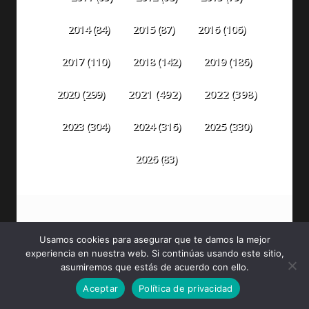
2014
(84)
2015
(87)
2016
(106)
2018
(142)
2019
(186)
2017
(110)
2020
(299)
2021
(492)
2022
(398)
2023
(304)
2024
(316)
2025
(330)
2026
(83)
Usamos cookies para asegurar que te damos la mejor
experiencia en nuestra web. Si continúas usando este sitio,
asumiremos que estás de acuerdo con ello.
PELÍCULAS DE MARVEL
Aceptar
Política de privacidad