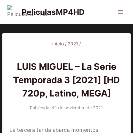
Saltar
PeliculasMP4HD
al
contenido
Inicio
/
2021
/
2021
|
SERIES
LUIS MIGUEL – La Serie
Temporada 3 [2021] [HD
720p, Latino, MEGA]
Publicada el
1 de noviembre de 2021
La tercera tanda abarca momentos