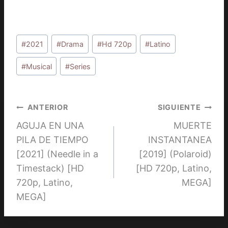
Etiquetas
#
2021
#
Drama
#
Hd 720p
#
Latino
de
la
#
Musical
#
Series
entrada:
Navegación
ANTERIOR
SIGUIENTE
AGUJA EN UNA
MUERTE
de
PILA DE TIEMPO
INSTANTANEA
entradas
[2021] (Needle in a
[2019] (Polaroid)
Timestack) [HD
[HD 720p, Latino,
720p, Latino,
MEGA]
MEGA]