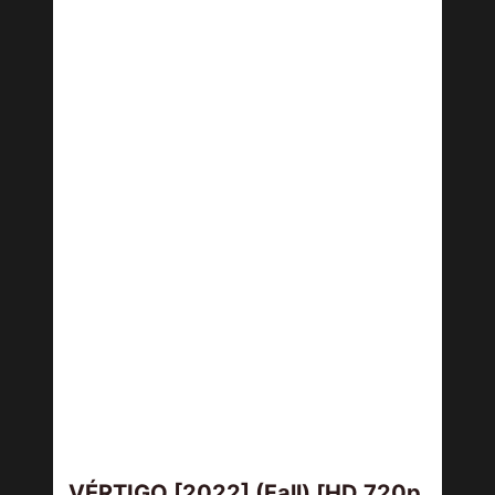
VÉRTIGO [2022] (Fall) [HD 720p,