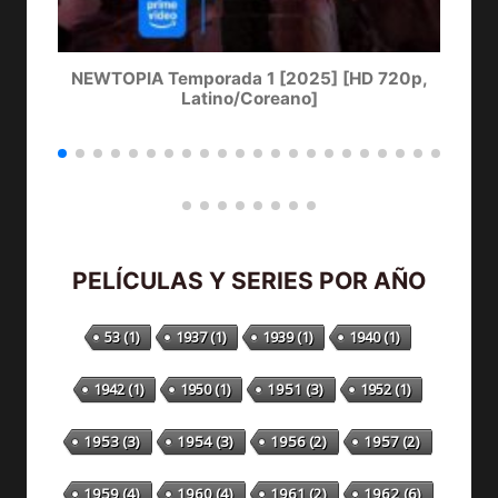
NEWTOPIA Temporada 1 [2025] [HD 720p,
LA
Latino/Coreano]
PELÍCULAS Y SERIES POR AÑO
53
(1)
1937
(1)
1939
(1)
1940
(1)
1942
(1)
1950
(1)
1951
(3)
1952
(1)
1953
(3)
1954
(3)
1956
(2)
1957
(2)