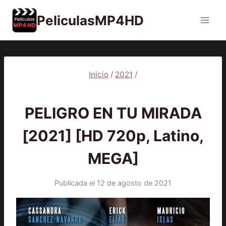
Saltar
PeliculasMP4HD
al
contenido
Inicio
/
2021
/
2021
|
PELÍCULAS
PELIGRO EN TU MIRADA
[2021] [HD 720p, Latino,
MEGA]
Publicada el
12 de agosto de 2021