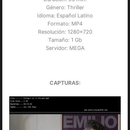
Género: Thriller
Idioma: Español Latino
Formato: MP4
Resolución: 1280×720
Tamaño: 1 Gb
Servidor: MEGA
CAPTURAS: