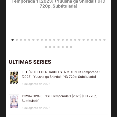
Temporada 1 [2023] (Yuusha ga Shinda!) [HD
720p, Subtitulada]
D
Y
ULTIMAS SERIES
EL HÉROE LEGENDARIO ESTÁ MUERTO! Temporada 1
[2023] (Yuusha ga Shinda!) [HD 720p, Subtitulada]
5 de agosto de 2026
YOWAYOWA SENSEI Temporada 1 [2026] [HD 720p,
Subtitulada]