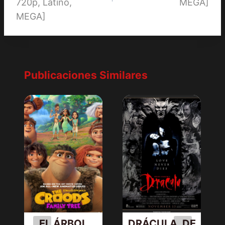
720p, Latino,
MEGA]
MEGA]
Publicaciones Similares
EL ÁRBOL
DRÁCULA, DE