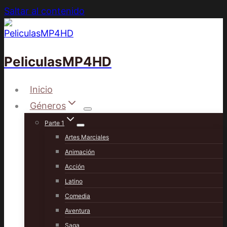
Saltar al contenido
PeliculasMP4HD
Inicio
Géneros
Parte 1
Artes Marciales
Animación
Acción
Latino
Comedia
Aventura
Saga