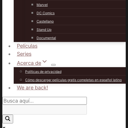
Marvel
DC Comics
Castellano
Stand Up
Documental
Películas
Series
Acerca de
Políticas de privacidad
Cómo descargar películas gratis completas en español latino
We are back!