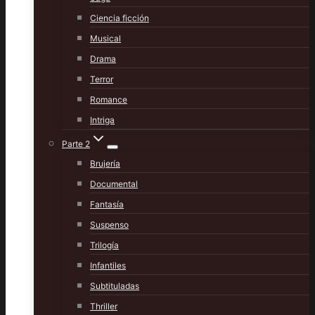
Ciencia ficción
Musical
Drama
Terror
Romance
Intriga
Parte 2
Brujería
Documental
Fantasía
Suspenso
Trilogía
Infantiles
Subtituladas
Thriller