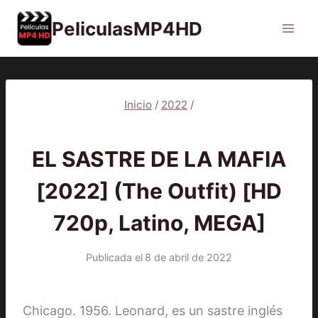
Saltar
PeliculasMP4HD
al
contenido
Inicio
/
2022
/
2022
|
PELÍCULAS
EL SASTRE DE LA MAFIA
[2022] (The Outfit) [HD
720p, Latino, MEGA]
Publicada el
8 de abril de 2022
Chicago. 1956. Leonard, es un sastre inglés