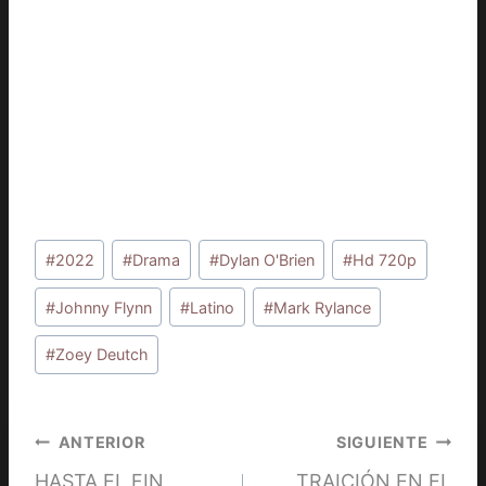
Etiquetas
#
2022
#
Drama
#
Dylan O'Brien
#
Hd 720p
de
la
#
Johnny Flynn
#
Latino
#
Mark Rylance
entrada:
#
Zoey Deutch
Navegación
ANTERIOR
SIGUIENTE
HASTA EL FIN
TRAICIÓN EN EL