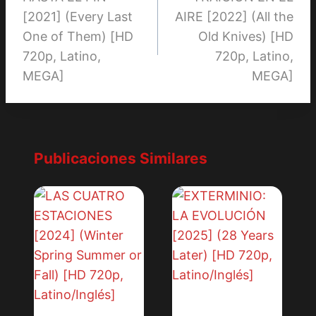
de
[2021] (Every Last
AIRE [2022] (All the
entradas
One of Them) [HD
Old Knives) [HD
720p, Latino,
720p, Latino,
MEGA]
MEGA]
Publicaciones Similares