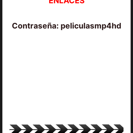
ENLACES
Contraseña: peliculasmp4hd