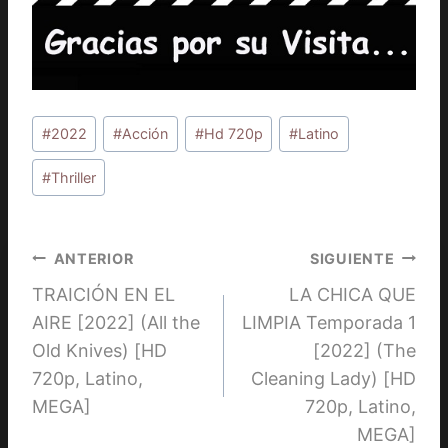
Etiquetas
#
2022
#
Acción
#
Hd 720p
#
Latino
de
la
#
Thriller
entrada:
Navegación
ANTERIOR
SIGUIENTE
TRAICIÓN EN EL
LA CHICA QUE
de
AIRE [2022] (All the
LIMPIA Temporada 1
entradas
Old Knives) [HD
[2022] (The
720p, Latino,
Cleaning Lady) [HD
MEGA]
720p, Latino,
MEGA]