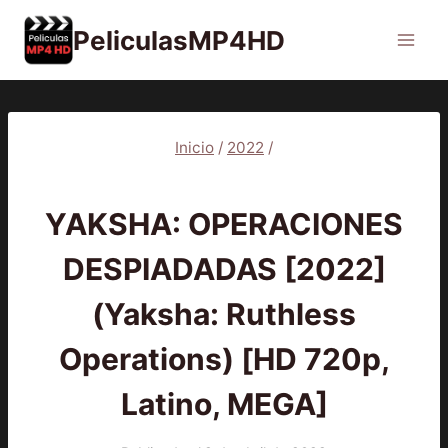
Saltar
PeliculasMP4HD
al
contenido
Inicio
/
2022
/
2022
|
PELÍCULAS
YAKSHA: OPERACIONES
DESPIADADAS [2022]
(Yaksha: Ruthless
Operations) [HD 720p,
Latino, MEGA]