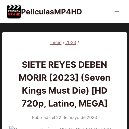
Saltar
PeliculasMP4HD
al
contenido
Inicio
/
2023
/
2023
|
PELÍCULAS
SIETE REYES DEBEN
MORIR [2023] (Seven
Kings Must Die) [HD
720p, Latino, MEGA]
Publicada el
22 de mayo de 2023