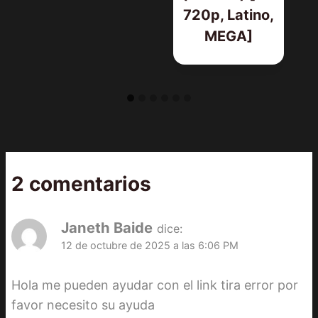
720p, Latino,
MEGA]
2 comentarios
Janeth Baide
dice:
12 de octubre de 2025 a las 6:06 PM
Hola me pueden ayudar con el link tira error por
favor necesito su ayuda