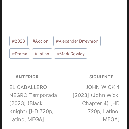
Etiquetas
#
2023
#
Acción
#
Alexander Drreymon
de
la
#
Drama
#
Latino
#
Mark Rowley
entrada:
Navegación
ANTERIOR
SIGUIENTE
EL CABALLERO
JOHN WICK 4
de
NEGRO Temporada1
[2023] (John Wick:
entradas
[2023] (Black
Chapter 4) [HD
Knight) [HD 720p,
720p, Latino,
Latino, MEGA]
MEGA]