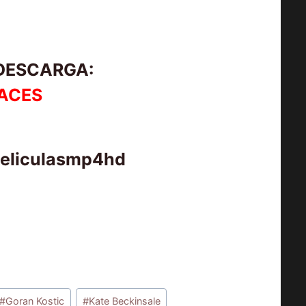
 DESCARGA:
ACES
peliculasmp4hd
#
Goran Kostic
#
Kate Beckinsale