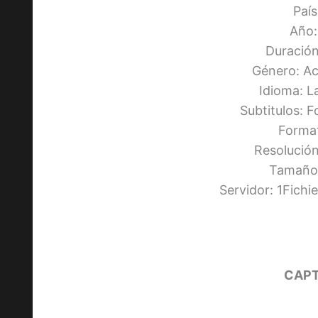
Paí
Año:
Duración
Género: Ac
Idioma: L
Subtitulos: 
Forma
Resolució
Tamaño:
Servidor: 1Fich
CAPT