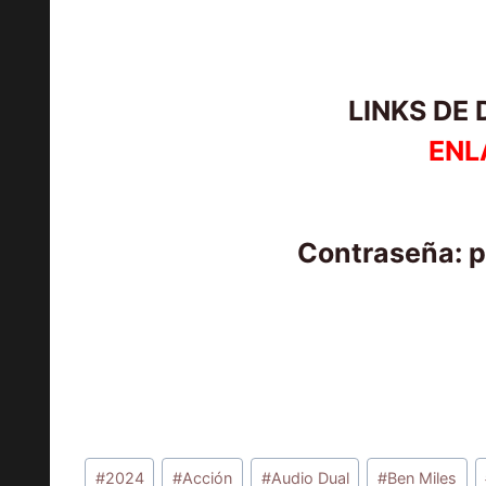
LINKS DE
ENL
Contraseña: 
Etiquetas
#
2024
#
Acción
#
Audio Dual
#
Ben Miles