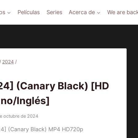
os
Películas
Series
Acerca de
We are back
/
2024
/
PELÍCULAS
] (Canary Black) [HD
ino/Inglés]
e octubre de 2024