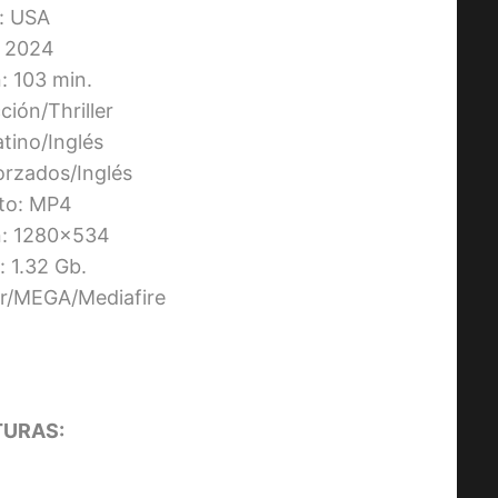
s: USA
 2024
: 103 min.
ción/Thriller
atino/Inglés
Forzados/Inglés
to: MP4
n: 1280×534
 1.32 Gb.
ier/MEGA/Mediafire
URAS: