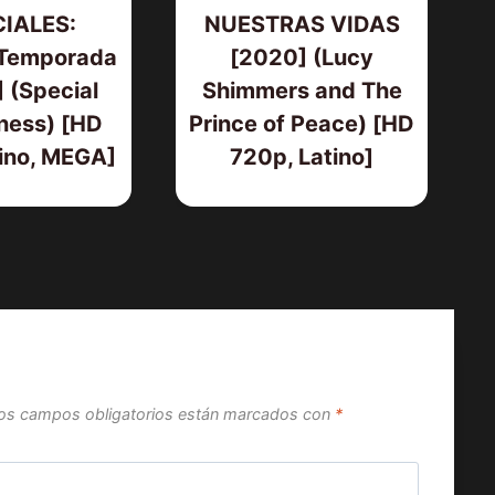
IALES:
NUESTRAS VIDAS
Temporada
[2020] (Lucy
 (Special
Shimmers and The
ness) [HD
Prince of Peace) [HD
ino, MEGA]
720p, Latino]
os campos obligatorios están marcados con
*