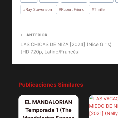
de
la
#
Ray Stevenson
#
Rupert Friend
#
Thriller
entrada:
Navegación
ANTERIOR
LAS CHICAS DE NIZA [2024] (Nice Girls)
de
[HD 720p, Latino/Francés]
entradas
Publicaciones Similares
EL MANDALORIAN
Temporada 1 (The