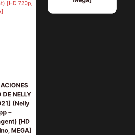
Mega]
CACIONES
 DE NELLY
LOS JUSTICIEROS [1993] (Tombst
21] (Nelly
[HD 720p, Latino/Inglés]
pp –
gent) [HD
ino, MEGA]