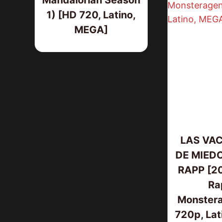
Mandalorian Season
1) [HD 720, Latino,
MEGA]
LAS VA
DE MIEDO
RAPP [20
Ra
Monstera
720p, Lat