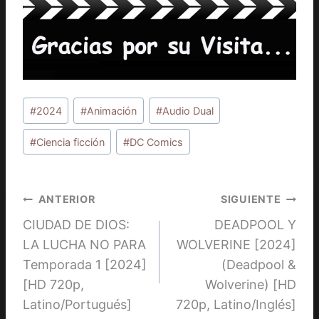
Etiquetas
#
2024
#
Animación
#
Audio Dual
de
la
#
Ciencia ficción
#
DC Comics
entrada:
Navegación
ANTERIOR
SIGUIENTE
CIUDAD DE DIOS:
DEADPOOL Y
de
LA LUCHA NO PARA
WOLVERINE [2024]
entradas
Temporada 1 [2024]
(Deadpool &
[HD 720p,
Wolverine) [HD
Latino/Portugués]
720p, Latino/Inglés]