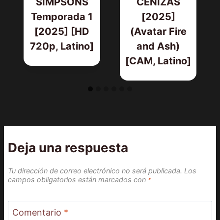
SIMPSONS
CENIZAS
Temporada 1
[2025]
[2025] [HD
(Avatar Fire
720p, Latino]
and Ash)
[CAM, Latino]
Deja una respuesta
Tu dirección de correo electrónico no será publicada.
Los
campos obligatorios están marcados con
*
Comentario
*