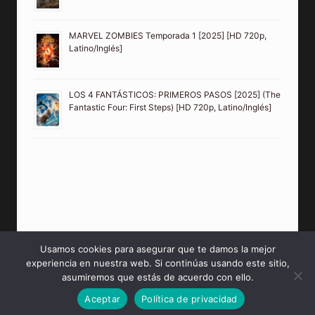
MARVEL ZOMBIES Temporada 1 [2025] [HD 720p,
Latino/Inglés]
LOS 4 FANTÁSTICOS: PRIMEROS PASOS [2025] (The
Fantastic Four: First Steps) [HD 720p, Latino/Inglés]
Usamos cookies para asegurar que te damos la mejor
experiencia en nuestra web. Si continúas usando este sitio,
© 2026 PeliculasMP4HD Sitio creado para tí.
asumiremos que estás de acuerdo con ello.
Aceptar
Política de privacidad