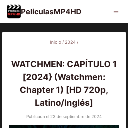
Saltar
PeliculasMP4HD
al
contenido
Inicio
/
2024
/
2024
|
PELÍCULAS
WATCHMEN: CAPÍTULO 1
[2024} (Watchmen:
Chapter 1) [HD 720p,
Latino/Inglés]
Publicada el
23 de septiembre de 2024