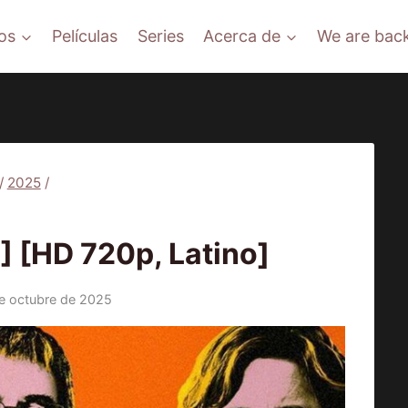
os
Películas
Series
Acerca de
We are back
/
2025
/
PELÍCULAS
 [HD 720p, Latino]
e octubre de 2025