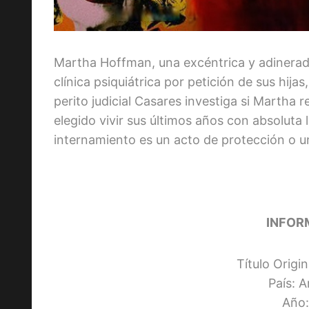
Martha Hoffman, una excéntrica y adinerad
clínica psiquiátrica por petición de sus hij
perito judicial Casares investiga si Martha
elegido vivir sus últimos años con absoluta l
internamiento es un acto de protección o un
INFOR
Título Origi
País: 
Año: