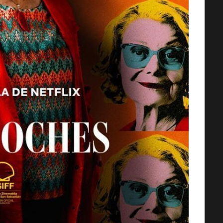
STREET FIGHTER: LA LEYENDA 
CHUN-LI [2009] [HD 720p,
Latino/Inglés]