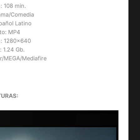
: 108 min.
ama/Comedia
pañol Latino
to: MP4
n: 1280×640
 1.24 Gb.
ier/MEGA/Mediafire
URAS: