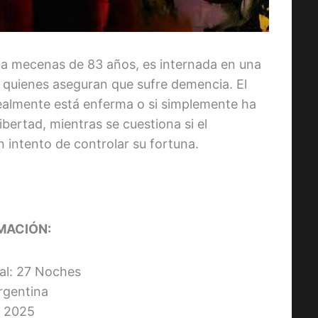
a mecenas de 83 años, es internada en una
as, quienes aseguran que sufre demencia. El
 realmente está enferma o si simplemente ha
ibertad, mientras se cuestiona si el
 intento de controlar su fortuna.
MACIÓN:
nal: 27 Noches
Argentina
 2025