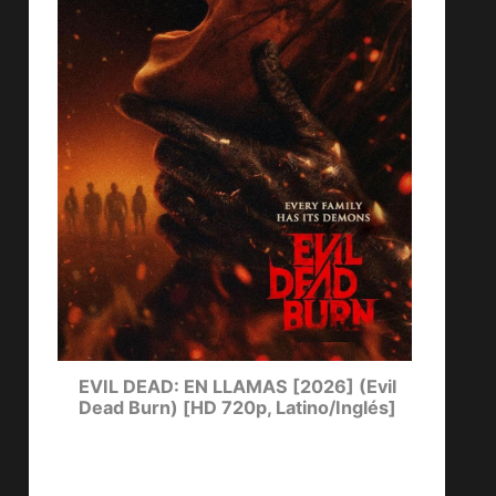
DE
EVIL DEAD: EN LLAMAS [2026] (Evil
EL C
Dead Burn) [HD 720p, Latino/Inglés]
Day 