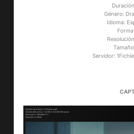
Duración
Género: Dr
Idioma: Es
Forma
Resolució
Tamaño:
Servidor: 1Fich
CAPT