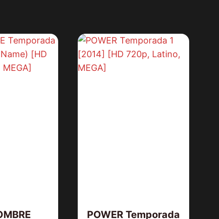
LOS JUSTICIEROS [1993] (Tombst
[HD 720p, Latino/Inglés]
OMBRE
POWER Temporada