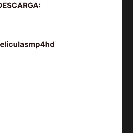
 DESCARGA:
peliculasmp4hd