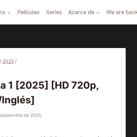
os
Películas
Series
Acerca de
We are back
/
2025
/
|
SERIES
 1 [2025] [HD 720p,
/Inglés]
 septiembre de 2025