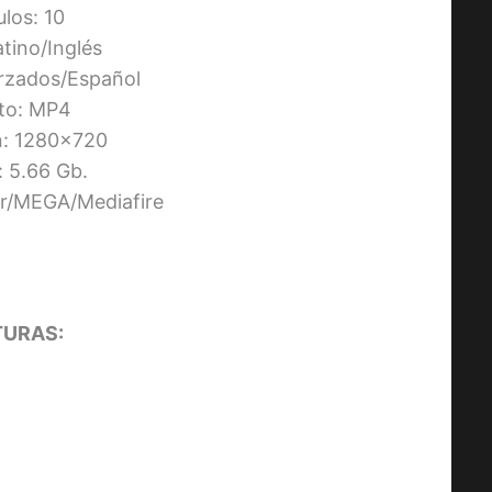
ulos: 10
atino/Inglés
orzados/Español
to: MP4
n: 1280×720
 5.66 Gb.
ier/MEGA/Mediafire
URAS: