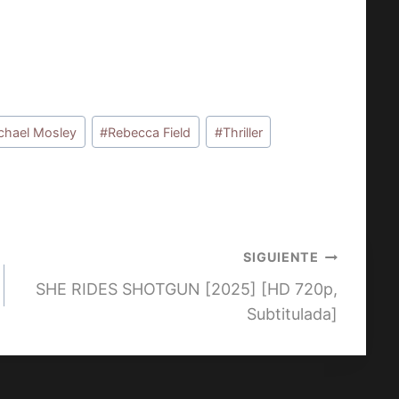
chael Mosley
#
Rebecca Field
#
Thriller
SIGUIENTE
SHE RIDES SHOTGUN [2025] [HD 720p,
Subtitulada]