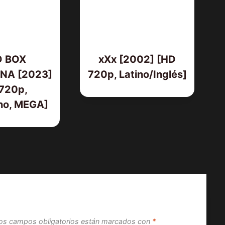
D BOX
xXx [2002] [HD
NA [2023]
720p, Latino/Inglés]
720p,
no, MEGA]
os campos obligatorios están marcados con
*