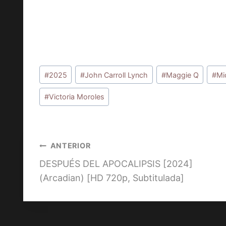
Etiquetas
#
2025
#
John Carroll Lynch
#
Maggie Q
#
Mi
de
la
#
Victoria Moroles
entrada:
Navegación
ANTERIOR
DESPUÉS DEL APOCALIPSIS [2024]
de
(Arcadian) [HD 720p, Subtitulada]
entradas