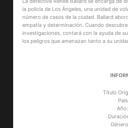
La detective Renée Ballard se encarga de dir
la policía de Los Ángeles, una unidad de vo
número de casos de la ciudad. Ballard abor
empatía y determinación. Cuando descubre
investigaciones, contará con la ayuda de su
los peligros que amenazan tanto a su unida
INFOR
Título Orig
Paí
Año:
Duració
Género: