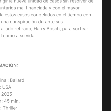
igir la nueva unidad de casos sin resolver de
luntarios mal financiada y con el mayor
da estos casos congelados en el tiempo con
 una conspiración durante sus
 aliado retirado, Harry Bosch, para sortear
d como a su vida.
MACIÓN:
inal: Ballard
s: USA
 2025
n: 45 min.
 Thriller