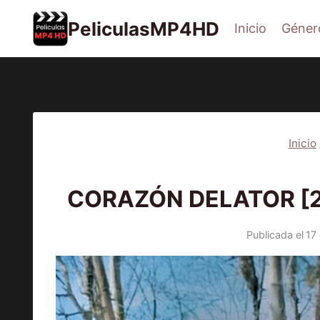
Saltar
PeliculasMP4HD
Inicio
Géner
al
contenido
Inicio
2
CORAZÓN DELATOR [20
Publicada el
17