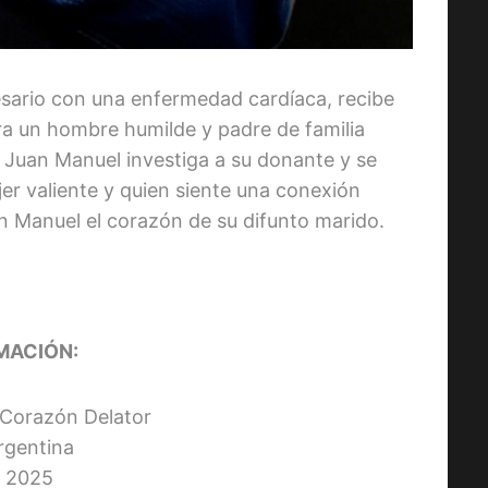
esario con una enfermedad cardíaca, recibe
ra un hombre humilde y padre de familia
 Juan Manuel investiga a su donante y se
er valiente y quien siente una conexión
an Manuel el corazón de su difunto marido.
MACIÓN:
: Corazón Delator
Argentina
 2025