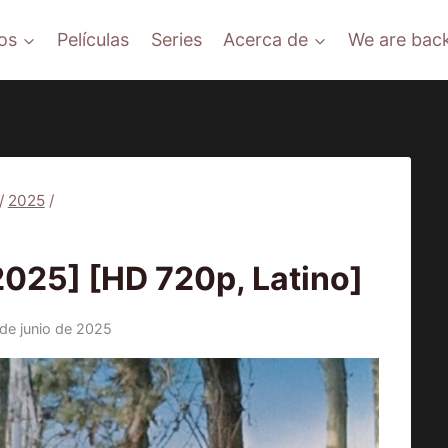
os
Películas
Series
Acerca de
We are back
/
2025
/
025
25] [HD 720p, Latino]
 de junio de 2025