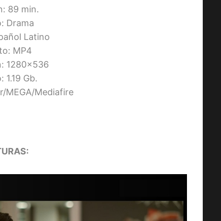
n: 89 min.
: Drama
pañol Latino
to: MP4
n: 1280×536
 1.19 Gb.
ier/MEGA/Mediafire
URAS: