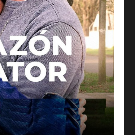
AMOS DEL UNIVERSO [2026] (Mas
of the Universe) [HD 720p,
Latino/Inglés]