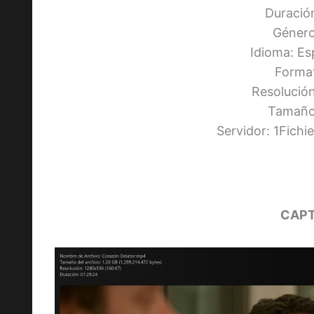
Duració
Género
Idioma: Es
Forma
Resolució
Tamaño:
Servidor: 1Fich
CAPT