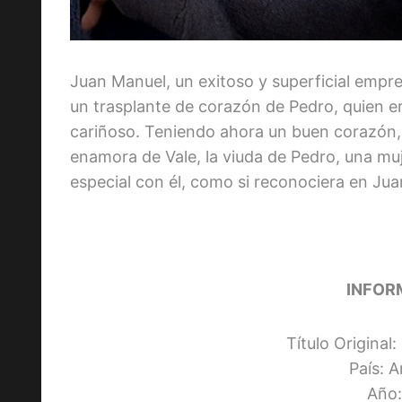
Juan Manuel, un exitoso y superficial empr
un trasplante de corazón de Pedro, quien e
cariñoso. Teniendo ahora un buen corazón,
enamora de Vale, la viuda de Pedro, una muj
especial con él, como si reconociera en Ju
INFOR
Título Original
País: 
Año: