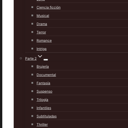
Ciencia ficción
Musical
Drama
Terror
Romance
Intriga
Parte 2
Brujería
Documental
Fantasía
Suspenso
Trilogía
Infantiles
Subtituladas
Thriller