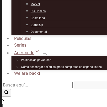
Marvel
DC Comics
Castellano
Stand Up
Documental
Películas
Series
Acerca de
Políticas de privacidad
Cómo descargar películas gratis completas en español latino
We are back!