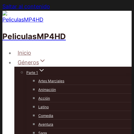
Saltar al contenido
PeliculasMP4HD
Inicio
Géneros
Parte 1
Artes Marciales
Animación
Acción
Latino
Comedia
Aventura
Saga