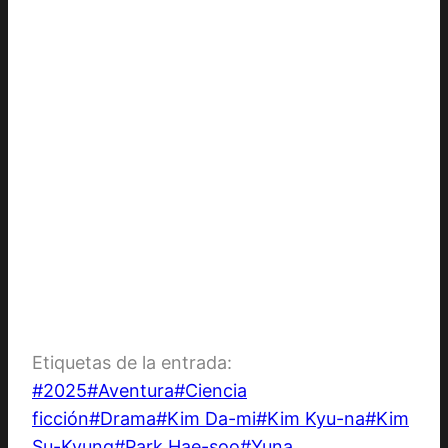
Etiquetas de la entrada:
#
2025
#
Aventura
#
Ciencia
ficción
#
Drama
#
Kim Da-mi
#
Kim Kyu-na
#
Kim
Su-Kyung
#
Park Hae-soo
#
Yuna