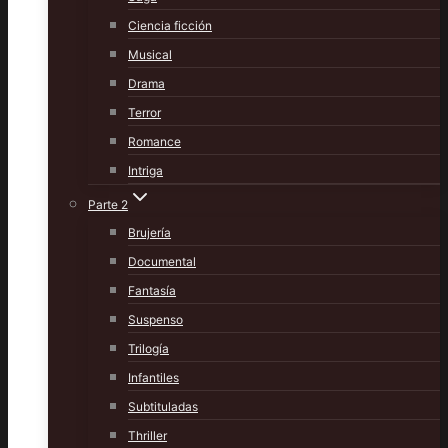
Ciencia ficción
Musical
Drama
Terror
Romance
Intriga
Parte 2
Brujería
Documental
Fantasía
Suspenso
Trilogía
Infantiles
Subtituladas
Thriller