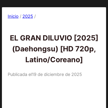
Inicio
/
2025
/
2025
|
Películas
EL GRAN DILUVIO [2025]
(Daehongsu) [HD 720p,
Latino/Coreano]
Publicada el
19 de diciembre de 2025