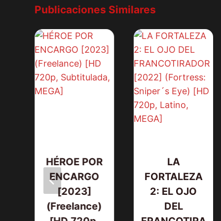
Publicaciones Similares
HÉROE POR
LA
ENCARGO
FORTALEZA
D
[2023]
2: EL OJO
(Freelance)
DEL
]
[HD 720p,
FRANCOTIRA