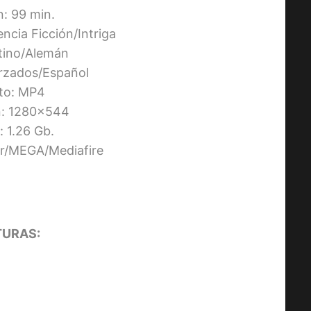
n: 99 min.
encia Ficción/Intriga
atino/Alemán
orzados/Español
to: MP4
n: 1280×544
 1.26 Gb.
ier/MEGA/Mediafire
AMOS DEL UNIVERSO [2026]
(Masters of the Universe) [HD 72
Latino/Inglés]
URAS: