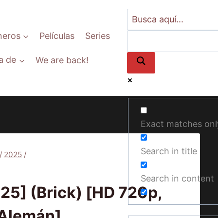
neros
Películas
Series
a de
We are back!
Exact matches onl
Search in title
/
2025
/
PELÍCULAS
Search in content
5] (Brick) [HD 720p,
/Alemán]