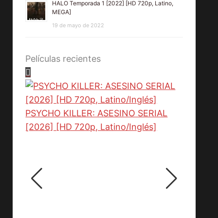
HALO Temporada 1 [2022] [HD 720p, Latino,
MEGA]
19 de mayo de 2022
Películas recientes
PSYCHO KILLER: ASESINO SERIAL
LUCKY
[2026] [HD 720p, Latino/Inglés]
720p, 
0p,