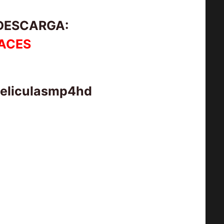
 DESCARGA:
ACES
peliculasmp4hd