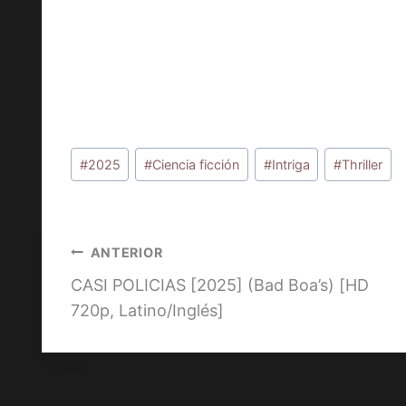
Etiquetas
#
2025
#
Ciencia ficción
#
Intriga
#
Thriller
de
la
entrada:
Navegación
ANTERIOR
CASI POLICIAS [2025] (Bad Boa’s) [HD
de
720p, Latino/Inglés]
entradas