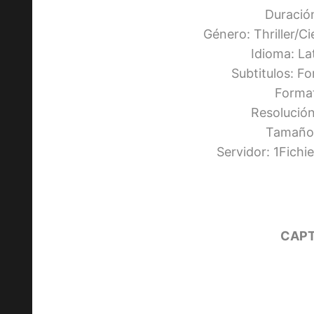
Duració
Género: Thriller/Ci
Idioma: L
Subtitulos: F
Forma
Resolució
Tamaño:
Servidor: 1Fich
CAPT