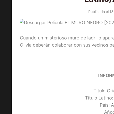
Publicada el
13
Cuando un misterioso muro de ladrillo apar
Olivia deberán colaborar con sus vecinos pa
INFOR
Título Ori
Título Latino
País: 
Año: