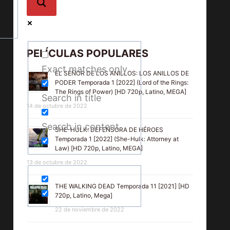
PELÍCULAS POPULARES
Exact matches only
EL SEÑOR DE LOS ANILLOS: LOS ANILLOS DE
PODER Temporada 1 [2022] (Lord of the Rings:
The Rings of Power) [HD 720p, Latino, MEGA]
Search in title
14 de octubre de 2022
Search in content
SHE-HULK: DEFENSORA DE HÉROES
Temporada 1 [2022] (She-Hulk: Attorney at
Law) [HD 720p, Latino, MEGA]
13 de octubre de 2022
THE WALKING DEAD Temporada 11 [2021] [HD
720p, Latino, Mega]
22 de noviembre de 2022