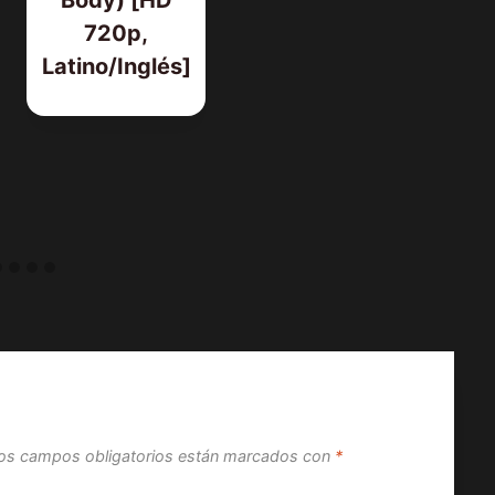
720p,
Latino/Inglés]
os campos obligatorios están marcados con
*