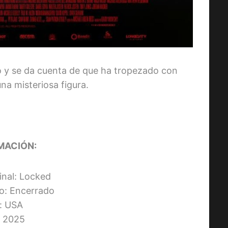
o y se da cuenta de que ha tropezado con
na misteriosa figura.
MACIÓN:
ginal: Locked
no: Encerrado
s: USA
 2025