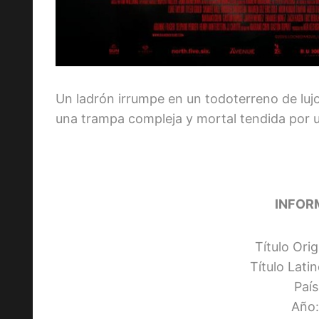
Un ladrón irrumpe en un todoterreno de luj
una trampa compleja y mortal tendida por u
INFOR
Título Ori
Título Lati
Paí
Año: