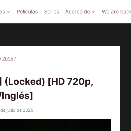
os
Películas
Series
Acerca de
We are back
/
2025
/
PELÍCULAS
(Locked) [HD 720p,
/Inglés]
 de junio de 2025