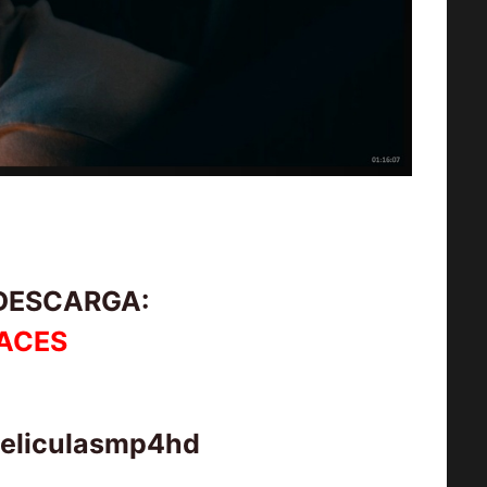
 DESCARGA:
ACES
peliculasmp4hd