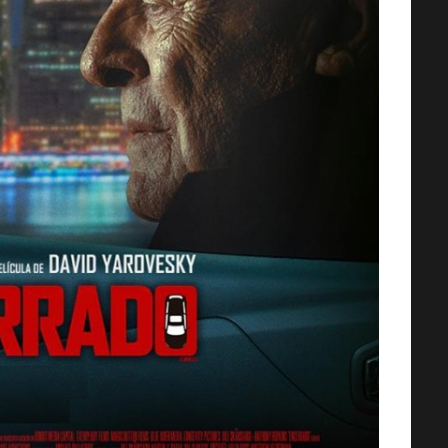
AMOS DEL UNIVERSO [2026] (Mas
of the Universe) [HD 720p,
Latino/Inglés]