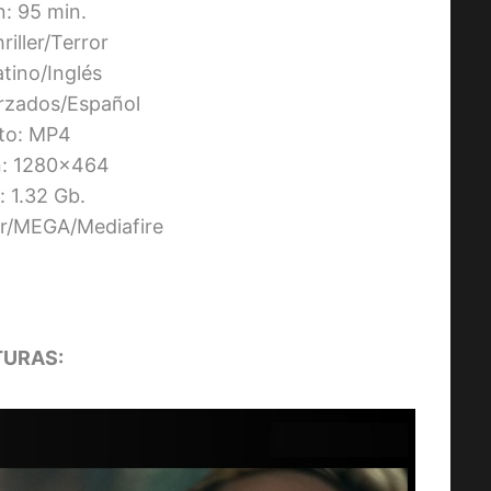
n: 95 min.
riller/Terror
atino/Inglés
orzados/Español
to: MP4
n: 1280×464
 1.32 Gb.
ier/MEGA/Mediafire
URAS: