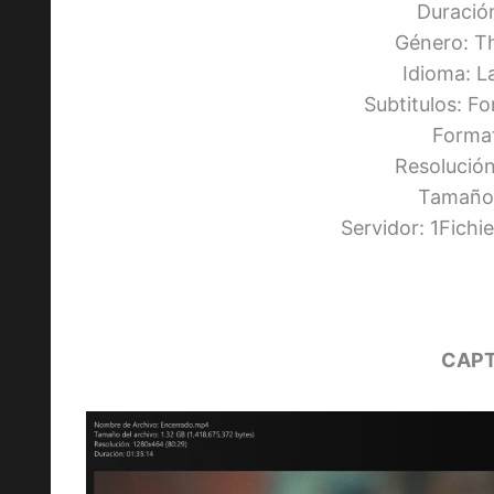
Duració
Género: Th
Idioma: L
Subtitulos: F
Forma
Resolució
Tamaño:
Servidor: 1Fich
CAPT