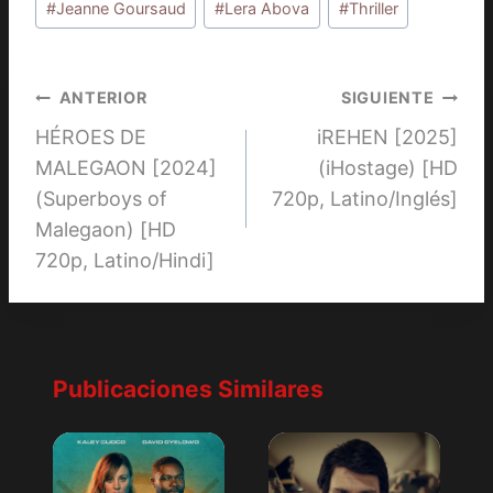
la
#
Jeanne Goursaud
#
Lera Abova
#
Thriller
entrada:
Navegación
ANTERIOR
SIGUIENTE
HÉROES DE
iREHEN [2025]
de
MALEGAON [2024]
(iHostage) [HD
entradas
(Superboys of
720p, Latino/Inglés]
Malegaon) [HD
720p, Latino/Hindi]
Publicaciones Similares