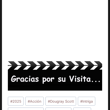
Etiquetas
#
2025
#
Acción
#
Dougray Scott
#
Intriga
de