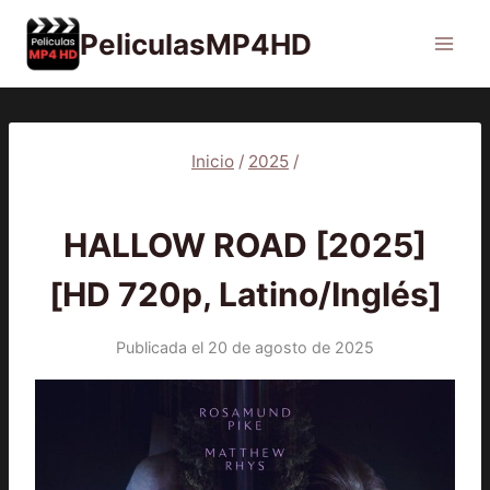
Saltar
PeliculasMP4HD
al
contenido
Inicio
/
2025
/
2025
|
PELÍCULAS
HALLOW ROAD [2025]
[HD 720p, Latino/Inglés]
Publicada el
20 de agosto de 2025