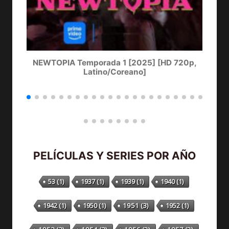
NEWTOPIA Temporada 1 [2025] [HD 720p,
LA
Latino/Coreano]
PELÍCULAS Y SERIES POR AÑO
53
(1)
1937
(1)
1939
(1)
1940
(1)
1942
(1)
1950
(1)
1951
(3)
1952
(1)