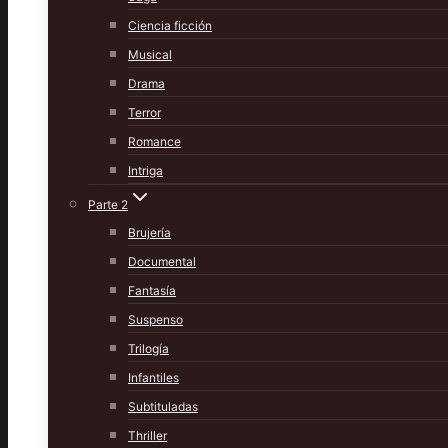
Ciencia ficción
Musical
Drama
Terror
Romance
Intriga
Parte 2
Brujería
Documental
Fantasía
Suspenso
Trilogía
Infantiles
Subtituladas
Thriller