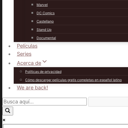
Marvel
DC Comics
Castellano
Stand Up
Documental
Películas
Series
Acerca de
Políticas de privacidad
Cómo descargar películas gratis completas en español latino
We are back!