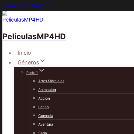
Saltar al contenido
PeliculasMP4HD
Inicio
Géneros
Parte 1
Artes Marciales
Animación
Acción
Latino
Comedia
Aventura
Saga