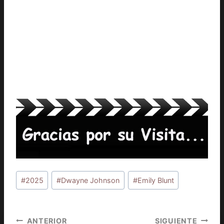
Etiquetas
#
2025
#
Dwayne Johnson
#
Emily Blunt
de
la
entrada:
Navegación
ANTERIOR
SIGUIENTE