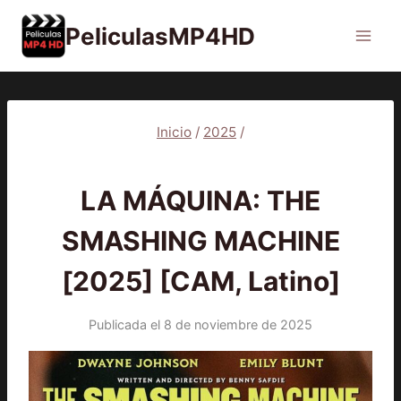
Saltar
PeliculasMP4HD
al
contenido
Inicio
/
2025
/
2025
|
PELÍCULAS
LA MÁQUINA: THE
SMASHING MACHINE
[2025] [CAM, Latino]
Publicada el
8 de noviembre de 2025