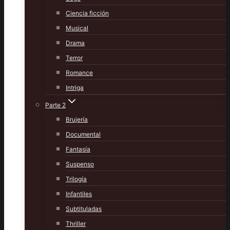
Ciencia ficción
Musical
Drama
Terror
Romance
Intriga
Parte 2
Brujería
Documental
Fantasía
Suspenso
Trilogía
Infantiles
Subtituladas
Thriller