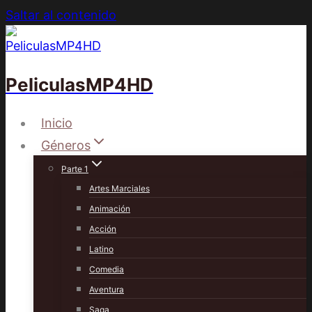
Saltar al contenido
PeliculasMP4HD
Inicio
Géneros
Parte 1
Artes Marciales
Animación
Acción
Latino
Comedia
Aventura
Saga