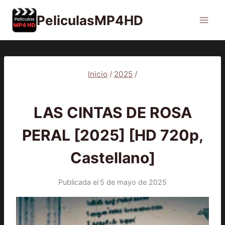
Saltar
PeliculasMP4HD
al
contenido
Inicio
/
2025
/
2025
|
PELÍCULAS
LAS CINTAS DE ROSA
PERAL [2025] [HD 720p,
Castellano]
Publicada el
5 de mayo de 2025