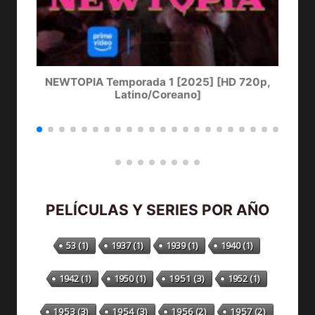
NEWTOPIA Temporada 1 [2025] [HD 720p,
LA
Latino/Coreano]
PELÍCULAS Y SERIES POR AÑO
53
(1)
1937
(1)
1939
(1)
1940
(1)
1942
(1)
1950
(1)
1951
(3)
1952
(1)
1953
(3)
1954
(3)
1956
(2)
1957
(2)