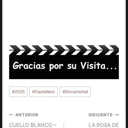
Etiquetas
#
2025
#
Castellano
#
Documental
de
la
entrada:
Navegación
ANTERIOR
SIGUIENTE
CUELLO BLANCO –
LA ROSA DE