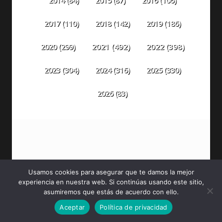
2014
(84)
2015
(87)
2016
(106)
2018
(142)
2019
(186)
2017
(110)
2020
(299)
2021
(492)
2022
(398)
2023
(304)
2024
(316)
2025
(330)
2026
(83)
Usamos cookies para asegurar que te damos la mejor
experiencia en nuestra web. Si continúas usando este sitio,
PELÍCULAS DE MARVEL
asumiremos que estás de acuerdo con ello.
SPIDER-MAN: UN NUEVO DÍA [2026] (Spider-Man:
Aceptar
Política de privacidad
Brand New Day) [HDTV, Latino]