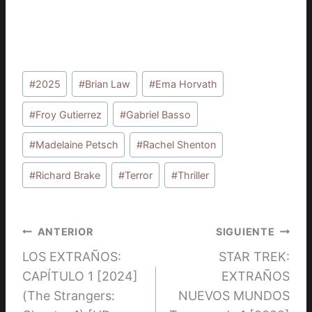
Etiquetas
#
2025
#
Brian Law
#
Ema Horvath
de
la
#
Froy Gutierrez
#
Gabriel Basso
entrada:
#
Madelaine Petsch
#
Rachel Shenton
#
Richard Brake
#
Terror
#
Thriller
Navegación
ANTERIOR
SIGUIENTE
LOS EXTRAÑOS:
STAR TREK:
de
CAPÍTULO 1 [2024]
EXTRAÑOS
entradas
(The Strangers:
NUEVOS MUNDOS