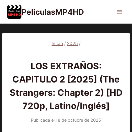
Saltar
PeliculasMP4HD
al
contenido
Inicio
/
2025
/
2025
|
PELÍCULAS
LOS EXTRAÑOS:
CAPITULO 2 [2025] (The
Strangers: Chapter 2) [HD
720p, Latino/Inglés]
Publicada el
18 de octubre de 2025