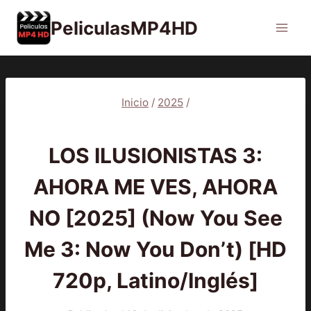
Saltar
PeliculasMP4HD
al
contenido
Inicio
/
2025
/
2025
|
PELÍCULAS
LOS ILUSIONISTAS 3:
AHORA ME VES, AHORA
NO [2025] (Now You See
Me 3: Now You Don’t) [HD
720p, Latino/Inglés]