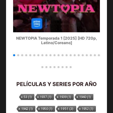
NEWTOPIA Temporada 1 [2025] [HD 720p,
LA
Latino/Coreano]
PELÍCULAS Y SERIES POR AÑO
53
(1)
1937
(1)
1939
(1)
1940
(1)
1942
(1)
1950
(1)
1951
(3)
1952
(1)