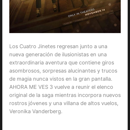
Los Cuatro Jinetes regresan junto a una
nueva generación de ilusionistas en una
extraordinaria aventura que contiene giros
asombrosos, sorpresas alucinantes y trucos
de magia nunca vistos en la gran pantalla.
AHORA ME VES 3 vuelve a reunir el elenco
original de la saga mientras incorpora nuevos
rostros jóvenes y una villana de altos vuelos,
Veronika Vanderberg.