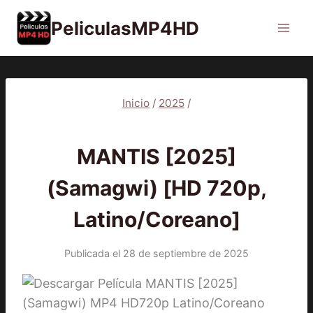
Saltar
PeliculasMP4HD
al
contenido
Inicio
/
2025
/
2025
|
PELÍCULAS
MANTIS [2025]
(Samagwi) [HD 720p,
Latino/Coreano]
Publicada el
28 de septiembre de 2025