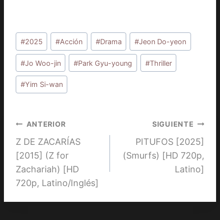
Etiquetas
#
2025
#
Acción
#
Drama
#
Jeon Do-yeon
de
la
#
Jo Woo-jin
#
Park Gyu-young
#
Thriller
entrada:
#
Yim Si-wan
Navegación
ANTERIOR
SIGUIENTE
Z DE ZACARÍAS
PITUFOS [2025]
de
[2015] (Z for
(Smurfs) [HD 720p,
entradas
Zachariah) [HD
Latino]
720p, Latino/Inglés]