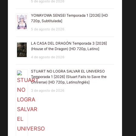
5 de agosto de 2026
YOWAYOWA SENSEI Temporada 1 [2026] [HD
720p, Subtitulada]
5 de agosto de 2026
LA CASA DEL DRAGÓN Temporada 3 [2026]
(House of the Dragon) [HD 720p, Latino]
4 de agosto de 2026
LA FURIA DEL
DRÁCULA, DE
COB
STUART NO LOGRA SALVAR EL UNIVERSO
PLANETA
BRAM
Temp
Temporada 1 [2026] (Stuart Fails to Save the
ROJO [1960]
STOKER
[20
Universe) [HD 720p, Latino/Inglés]
3 de agosto de 2026
(The Angry
[1992] (Bram
720p,
Red Planet)
Stoker’s
M
[HD 720p,
Dracula) [HD
Latino,
720p, Latino,
MEGA]
MEGA]