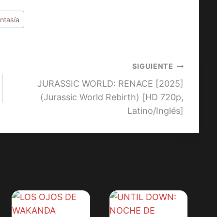
ntasía
SIGUIENTE
JURASSIC WORLD: RENACE [2025]
(Jurassic World Rebirth) [HD 720p,
Latino/Inglés]