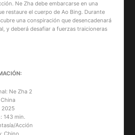
ucción. Ne Zha debe embarcarse en una
ue restaure el cuerpo de Ao Bing. Durante
scubre una conspiración que desencadenará
l, y deberá desafiar a fuerzas traicioneras
MACIÓN:
inal: Ne Zha 2
: China
 2025
: 143 min.
ntasía/Acción
a: Chino