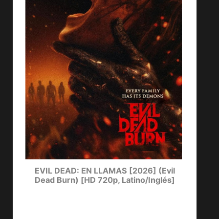
DE
EVIL DEAD: EN LLAMAS [2026] (Evil
EL C
Dead Burn) [HD 720p, Latino/Inglés]
Day 