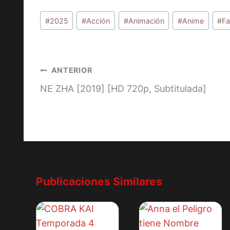
Etiquetas
#
2025
#
Acción
#
Animación
#
Anime
#
Fa
de
la
entrada:
Navegación
ANTERIOR
NE ZHA [2019] [HD 720p, Subtitulada]
de
entradas
Publicaciones Similares