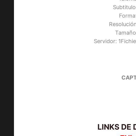
Subtitul
Forma
Resolució
Tamaño:
Servidor: 1Fich
CAPT
LINKS DE