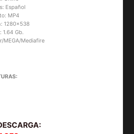
os: Español
to: MP4
n: 1280×538
 1.64 Gb.
ier/MEGA/Mediafire
URAS:
STREET FIGHTER: LA LEYENDA 
CHUN-LI [2009] [HD 720p,
Latino/Inglés]
 DESCARGA: