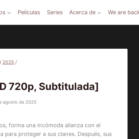
os
Películas
Series
Acerca de
We are back
/
2025
/
PELÍCULAS
D 720p, Subtitulada]
e agosto de 2025
s, forma una incómoda alianza con el
ca para proteger a sus clanes. Después, sus