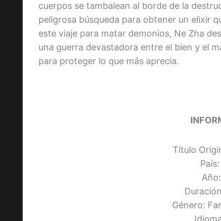
cuerpos se tambalean al borde de la destr
peligrosa búsqueda para obtener un elixir q
este viaje para matar demonios, Ne Zha de
una guerra devastadora entre el bien y el ma
para proteger lo que más aprecia.
INFOR
Título Orig
País
Año:
Duración
Género: Fa
Idiom