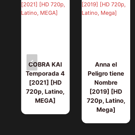
DE
COBRA KAI
Anna el
Temporada 4
Peligro tiene
[2021] [HD
Nombre
am
720p, Latino,
[2019] [HD
MEGA]
720p, Latino,
HD
Mega]
o,