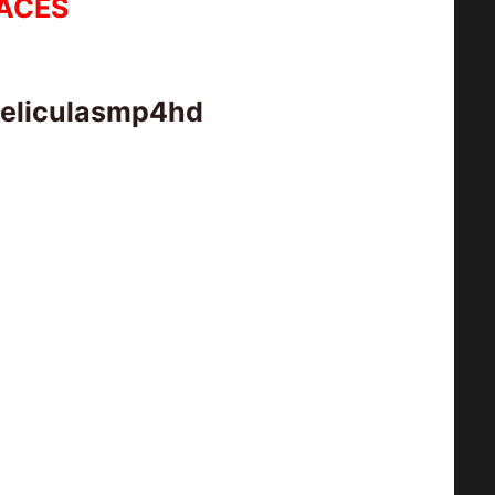
ACES
peliculasmp4hd