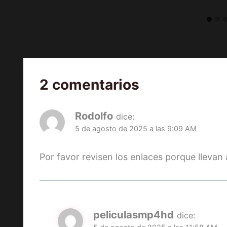
2 comentarios
Rodolfo
dice:
5 de agosto de 2025 a las 9:09 AM
Por favor revisen los enlaces porque lleva
peliculasmp4hd
dice: