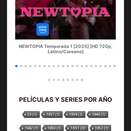
NEWTOPIA Temporada 1 [2025] [HD 720p,
LA
Latino/Coreano]
PELÍCULAS Y SERIES POR AÑO
53
(1)
1937
(1)
1939
(1)
1940
(1)
1942
(1)
1950
(1)
1951
(3)
1952
(1)