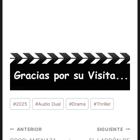
Etiquetas
#
2025
#
Audio Dual
#
Drama
#
Thriller
de
la
entrada:
Navegación
ANTERIOR
SIGUIENTE