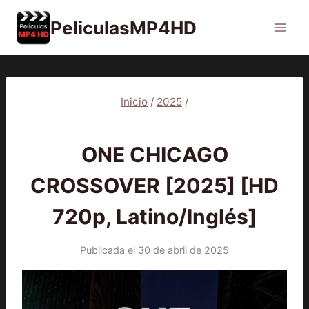
Saltar
PeliculasMP4HD
al
contenido
Inicio
/
2025
/
2025
|
PELÍCULAS
ONE CHICAGO
CROSSOVER [2025] [HD
720p, Latino/Inglés]
Publicada el
30 de abril de 2025