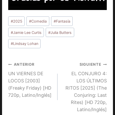
Etiquetas
#
2025
#
Comedia
#
Fantasía
de
la
#
Jamie Lee Curtis
#
Julia Butters
entrada:
#
Lindsay Lohan
Navegación
ANTERIOR
SIGUIENTE
UN VIERNES DE
EL CONJURO 4:
de
LOCOS [2003]
LOS ÚLTIMOS
entradas
(Freaky Friday) [HD
RITOS [2025] (The
720p, Latino/Inglés]
Conjuring: Last
Rites) [HD 720p,
Latino/Inglés]