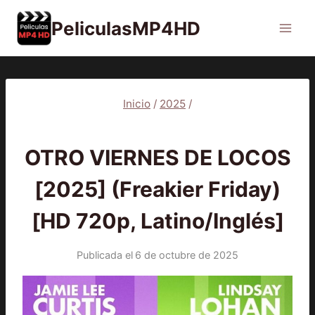
Saltar
PeliculasMP4HD
al
contenido
Inicio
/
2025
/
2025
|
PELÍCULAS
OTRO VIERNES DE LOCOS
[2025] (Freakier Friday)
[HD 720p, Latino/Inglés]
Publicada el
6 de octubre de 2025