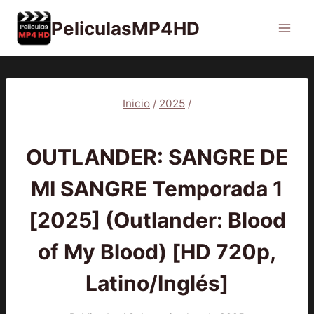
Saltar
PeliculasMP4HD
al
contenido
Inicio
/
2025
/
2025
|
SERIES
OUTLANDER: SANGRE DE
MI SANGRE Temporada 1
[2025] (Outlander: Blood
of My Blood) [HD 720p,
Latino/Inglés]