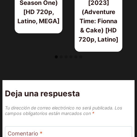
Season One)
[2023]
[HD 720p,
(Adventure
Latino, MEGA]
Time: Fionna
& Cake) [HD
720p, Latino]
Deja una respuesta
Tu dirección de correo electrónico no será publicada.
Los
campos obligatorios están marcados con
*
Comentario
*