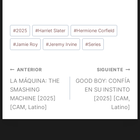
Etiquetas
#
2025
#
Harriet Slater
#
Hermione Corfield
de
la
#
Jamie Roy
#
Jeremy Irvine
#
Series
entrada:
Navegación
ANTERIOR
SIGUIENTE
LA MÁQUINA: THE
GOOD BOY: CONFÍA
de
SMASHING
EN SU INSTINTO
entradas
MACHINE [2025]
[2025] [CAM,
[CAM, Latino]
Latino]