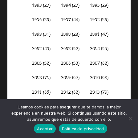
1993
(27)
1994
(27)
1995
(29)
1996
(30)
1997
(44)
1998
(36)
1999
(31)
2000
(28)
2001
(47)
2002
(49)
2003
(52)
2004
(55)
2005
(58)
2006
(53)
2007
(68)
2008
(70)
2009
(67)
2010
(68)
2011
(65)
2012
(68)
2013
(79)
2014
(84)
2015
(87)
2016
(106)
Usamos cookies para asegurar que te damos la mejor
experiencia en nuestra web. Si continúas usando este sitio,
asumiremos que estás de acuerdo con ello.
2018
(142)
2019
(186)
2017
(110)
Aceptar
Política de privacidad
2020
(299)
2021
(492)
2022
(398)