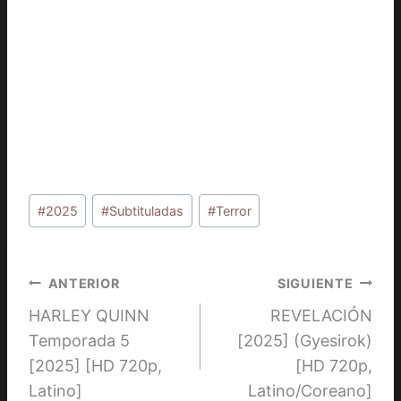
Etiquetas
#
2025
#
Subtituladas
#
Terror
de
la
entrada:
Navegación
ANTERIOR
SIGUIENTE
HARLEY QUINN
REVELACIÓN
de
Temporada 5
[2025] (Gyesirok)
entradas
[2025] [HD 720p,
[HD 720p,
Latino]
Latino/Coreano]