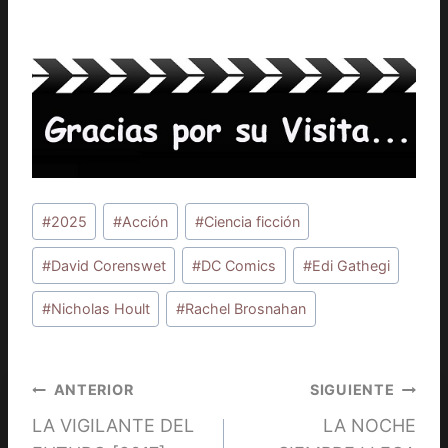
Etiquetas
#
2025
#
Acción
#
Ciencia ficción
de
la
#
David Corenswet
#
DC Comics
#
Edi Gathegi
entrada:
#
Nicholas Hoult
#
Rachel Brosnahan
Navegación
ANTERIOR
SIGUIENTE
LA VIGILANTE DEL
LA NOCHE
de