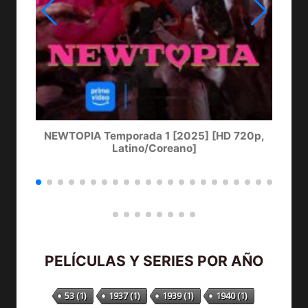
NEWTOPIA Temporada 1 [2025] [HD 720p,
LA
Latino/Coreano]
PELÍCULAS Y SERIES POR AÑO
53
(1)
1937
(1)
1939
(1)
1940
(1)