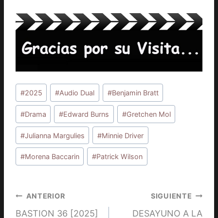
Etiquetas
#
2025
#
Audio Dual
#
Benjamin Bratt
de
la
#
Drama
#
Edward Burns
#
Gretchen Mol
entrada:
#
Julianna Margulies
#
Minnie Driver
#
Morena Baccarin
#
Patrick Wilson
Navegación
ANTERIOR
SIGUIENTE
BASTION 36 [2025]
DESAYUNO A LA