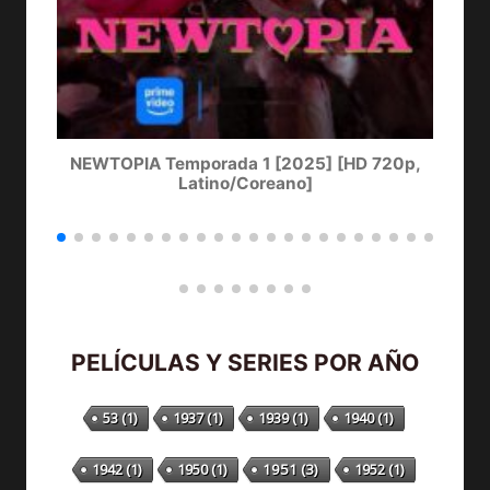
NEWTOPIA Temporada 1 [2025] [HD 720p,
Latino/Coreano]
PELÍCULAS Y SERIES POR AÑO
53
(1)
1937
(1)
1939
(1)
1940
(1)
1942
(1)
1950
(1)
1951
(3)
1952
(1)