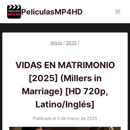
Saltar
PeliculasMP4HD
al
contenido
Inicio
/
2025
/
2025
|
PELÍCULAS
VIDAS EN MATRIMONIO
[2025] (Millers in
Marriage) [HD 720p,
Latino/Inglés]
Publicada el
5 de marzo de 2025