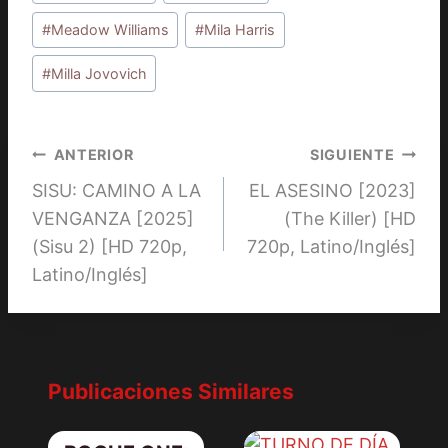
entrada:
#
Meadow Williams
#
Mila Harris
#
Milla Jovovich
Navegación
ANTERIOR
SIGUIENTE
SISU: CAMINO A LA
EL ASESINO [2023]
de
VENGANZA [2025]
(The Killer) [HD
entradas
(Sisu 2) [HD 720p,
720p, Latino/Inglés]
Latino/Inglés]
Publicaciones Similares