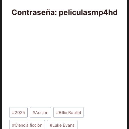
Contraseña: peliculasmp4hd
Etiquetas
#
2025
#
Acción
#
Billie Boullet
de
la
#
Ciencia ficción
#
Luke Evans