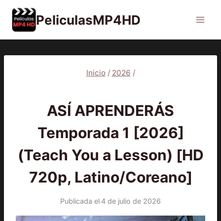
Saltar
PeliculasMP4HD
al
contenido
Inicio
/
2026
/
2026
|
SERIES
ASÍ APRENDERÁS
Temporada 1 [2026]
(Teach You a Lesson) [HD
720p, Latino/Coreano]
Publicada el
4 de julio de 2026