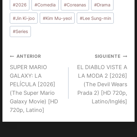
Etiquetas
#
2026
#
Comedia
#
Coreanas
#
Drama
de
la
#
Jin Ki-joo
#
Kim Mu-yeol
#
Lee Sung-min
entrada:
#
Series
Navegación
ANTERIOR
SIGUIENTE
SUPER MARIO
EL DIABLO VISTE A
de
GALAXY: LA
LA MODA 2 [2026]
entradas
PELÍCULA [2026]
(The Devil Wears
(The Super Mario
Prada 2) [HD 720p,
Galaxy Movie) [HD
Latino/Inglés]
720p, Latino]