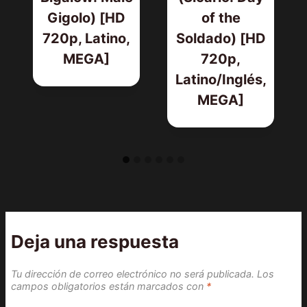
Gigolo) [HD
of the
720p, Latino,
Soldado) [HD
MEGA]
720p,
Latino/Inglés,
MEGA]
Deja una respuesta
Tu dirección de correo electrónico no será publicada.
Los
campos obligatorios están marcados con
*