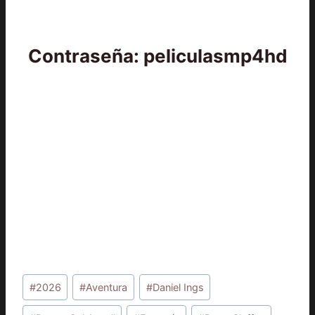
Contraseña: peliculasmp4hd
Etiquetas
#
2026
#
Aventura
#
Daniel Ings
de