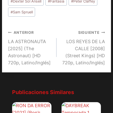
la
#
Dexter Sol Ansell
#
Fantasía
#
Peter Claffey
entrada:
#
Sam Spruell
Navegación
ANTERIOR
SIGUIENTE
LA ASTRONAUTA
LOS REYES DE LA
de
[2025] (The
CALLE [2008]
entradas
Astronaut) [HD
(Street Kings) [HD
720p, Latino/Inglés]
720p, Latino/Inglés]
Publicaciones Similares