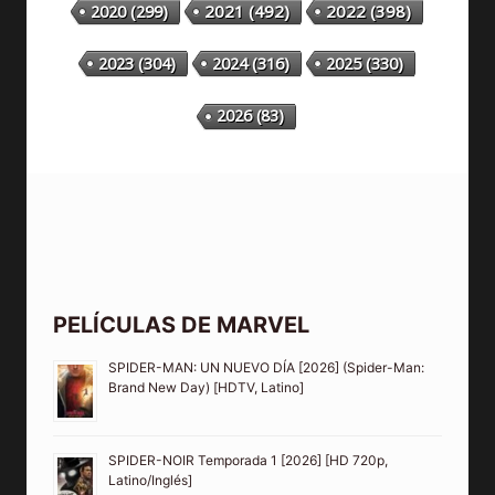
2020
(299)
2021
(492)
2022
(398)
2023
(304)
2024
(316)
2025
(330)
2026
(83)
PELÍCULAS DE MARVEL
SPIDER-MAN: UN NUEVO DÍA [2026] (Spider-Man:
Brand New Day) [HDTV, Latino]
SPIDER-NOIR Temporada 1 [2026] [HD 720p,
Latino/Inglés]