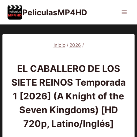
Saltar
PeliculasMP4HD
al
contenido
Inicio
/
2026
/
2026
|
SERIES
EL CABALLERO DE LOS
SIETE REINOS Temporada
1 [2026] (A Knight of the
Seven Kingdoms) [HD
720p, Latino/Inglés]