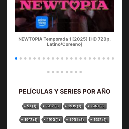
NEWTOPIA Temporada 1 [2025] [HD 720p,
LA
Latino/Coreano]
PELÍCULAS Y SERIES POR AÑO
53
(1)
1937
(1)
1939
(1)
1940
(1)
1942
(1)
1950
(1)
1951
(3)
1952
(1)