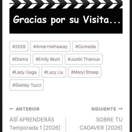
Etiquetas
#
2026
#
Anne Hathaway
#
Comedia
de
la
#
Drama
#
Emily Blunt
#
Justin Theroux
entrada:
#
Lady Gaga
#
Lucy Liu
#
Meryl Streep
#
Stanley Tucci
Navegación
ANTERIOR
SIGUIENTE
ASÍ APRENDERÁS
SOBRE TU
de
Temporada 1 [2026]
CADAVER [2026]