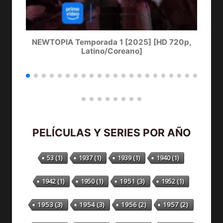
NEWTOPIA Temporada 1 [2025] [HD 720p,
LA
Latino/Coreano]
PELÍCULAS Y SERIES POR AÑO
53
(1)
1937
(1)
1939
(1)
1940
(1)
1942
(1)
1950
(1)
1951
(3)
1952
(1)
1953
(3)
1954
(3)
1956
(2)
1957
(2)