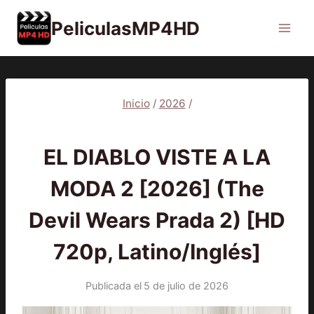
Saltar
PeliculasMP4HD
al
contenido
Inicio
/
2026
/
2026
|
PELÍCULAS
EL DIABLO VISTE A LA
MODA 2 [2026] (The
Devil Wears Prada 2) [HD
720p, Latino/Inglés]
Publicada el
5 de julio de 2026