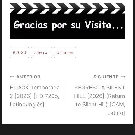
Etiquetas
#
2026
#
Terror
#
Thriller
de
la
entrada:
Navegación
ANTERIOR
SIGUIENTE
HIJACK Temporada
REGRESO A SILENT
de
2 [2026] [HD 720p,
HILL [2026] (Return
entradas
Latino/Inglés]
to Silent Hill) [CAM,
Latino]