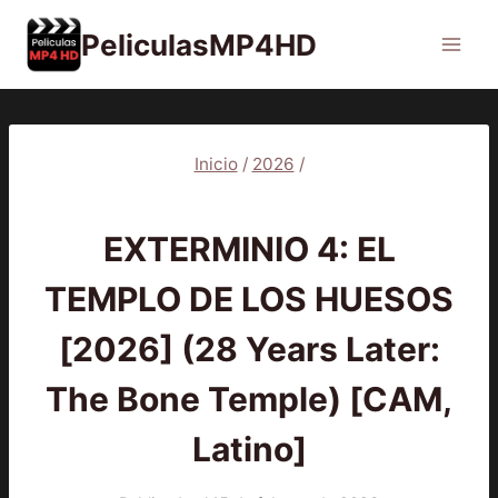
Saltar
PeliculasMP4HD
al
contenido
Inicio
/
2026
/
2026
|
PELÍCULAS
EXTERMINIO 4: EL
TEMPLO DE LOS HUESOS
[2026] (28 Years Later:
The Bone Temple) [CAM,
Latino]