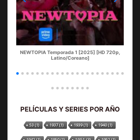
NEWTOPIA Temporada 1 [2025] [HD 720p,
LA
Latino/Coreano]
PELÍCULAS Y SERIES POR AÑO
53
(1)
1937
(1)
1939
(1)
1940
(1)
1942
(1)
1950
(1)
1951
(3)
1952
(1)