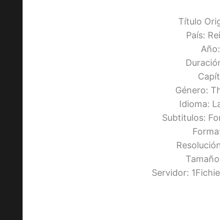
Título Ori
País: R
Año:
Duració
Capít
Género: Th
Idioma: L
Subtitulos: F
Forma
Resolució
Tamaño:
Servidor: 1Fich