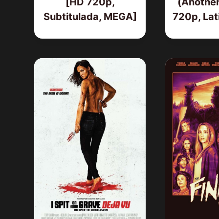
[HD 720p,
(Another
Subtitulada, MEGA]
720p, Lat