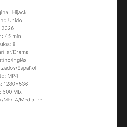
ginal: Hijack
eino Unido
 2026
n: 45 min.
ulos: 8
riller/Drama
atino/Inglés
orzados/Español
to: MP4
n: 1280×536
 600 Mb.
ier/MEGA/Mediafire