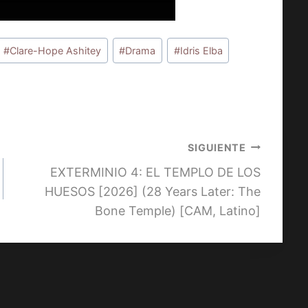
#
Clare-Hope Ashitey
#
Drama
#
Idris Elba
SIGUIENTE
EXTERMINIO 4: EL TEMPLO DE LOS
HUESOS [2026] (28 Years Later: The
Bone Temple) [CAM, Latino]