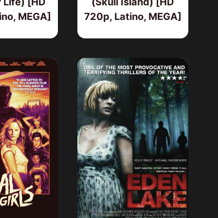
 Life) [HD
(Skull Island) [HD
ino, MEGA]
720p, Latino, MEGA]