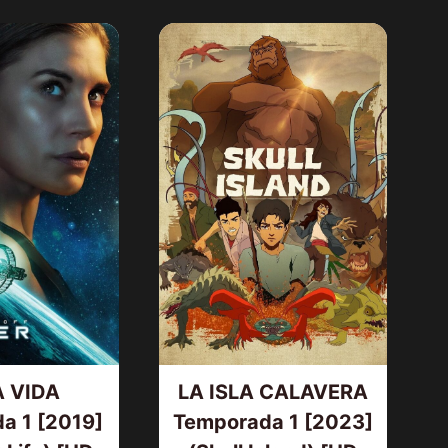
AMOS DEL UNIVERSO [2026] (Mas
of the Universe) [HD 720p,
Latino/Inglés]
 VIDA
LA ISLA CALAVERA
a 1 [2019]
Temporada 1 [2023]