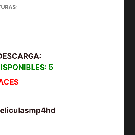
URAS:
 DESCARGA:
ISPONIBLES: 5
ACES
peliculasmp4hd