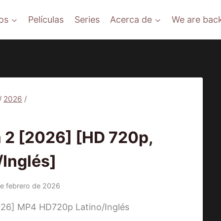
os
Películas
Series
Acerca de
We are back
/
2026
/
|
SERIES
2 [2026] [HD 720p,
/Inglés]
e febrero de 2026