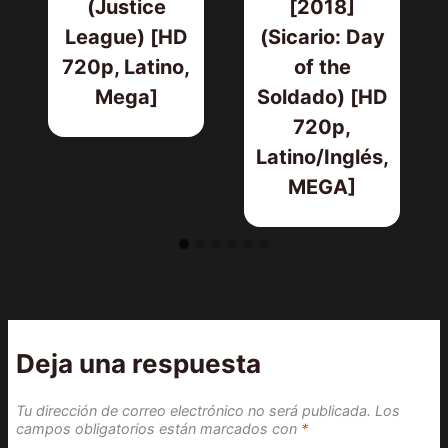
(Justice
[2018]
League) [HD
(Sicario: Day
720p, Latino,
of the
Mega]
Soldado) [HD
720p,
Latino/Inglés,
MEGA]
Deja una respuesta
Tu dirección de correo electrónico no será publicada.
Los
campos obligatorios están marcados con
*