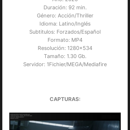
Duración: 92 min.
Género: Acción/Thriller
Idioma: Latino/Inglés
Subtitulos: Forzados/Español
Formato: MP4
Resolución: 1280×534
Tamaño: 1.30 Gb.
Servidor: 1Fichier/MEGA/Mediafire
CAPTURAS: