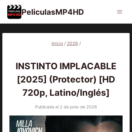
Saltar
PeliculasMP4HD
al
contenido
Inicio
/
2026
/
2026
|
PELÍCULAS
INSTINTO IMPLACABLE
[2025] (Protector) [HD
720p, Latino/Inglés]
Publicada el
2 de junio de 2026