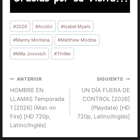
Etiquetas
#
2026
#
Acción
#
Isabel Myers
de
la
#
Manny Montana
#
Matthew Modine
entrada:
#
Milla Jovovich
#
Thriller
Navegación
ANTERIOR
SIGUIENTE
HOMBRE EN
UN DÍA FUERA DE
de
LLAMAS Temporada
CONTROL [2026]
entradas
1 [2026] (Man on
(Playdate) [HD
Fire] [HD 720p,
720p, Latino/Inglés]
Latino/Inglés]