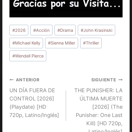
Etiquetas
#
2026
#
Acción
#
Drama
#
John Krasinski
de
la
#
Michael Kelly
#
Sienna Miller
#
Thriller
entrada:
#
Wendell Pierce
Navegación
ANTERIOR
SIGUIENTE
UN DÍA FUERA DE
THE PUNISHER: LA
de
CONTROL [2026]
ÚLTIMA MUERTE
entradas
(Playdate) [HD
[2026] (The
720p, Latino/Inglés]
Punisher: One Last
Kill) [HD 720p,
Latino/Inglés]