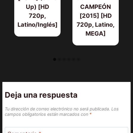
D
Up) [HD
CAMPEÓN
720p,
[2015] [HD
Latino/Inglés]
720p, Latino,
MEGA]
Deja una respuesta
Tu dirección de correo electrónico no será publicada.
Los
campos obligatorios están marcados con
*