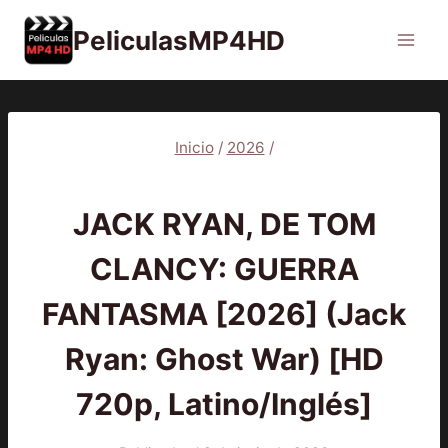
Saltar
PeliculasMP4HD
al
contenido
Inicio
/
2026
/
2026
|
PELÍCULAS
JACK RYAN, DE TOM
CLANCY: GUERRA
FANTASMA [2026] (Jack
Ryan: Ghost War) [HD
720p, Latino/Inglés]