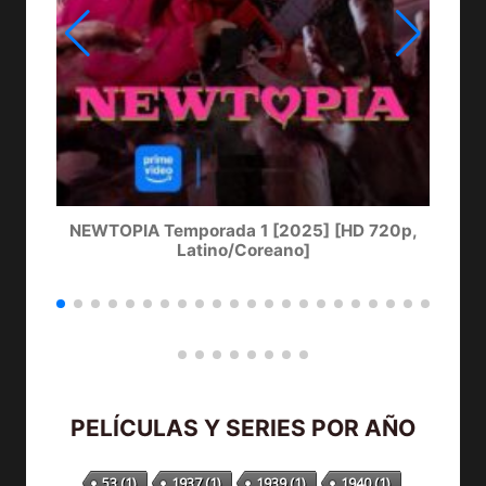
NEWTOPIA Temporada 1 [2025] [HD 720p,
LA
Latino/Coreano]
PELÍCULAS Y SERIES POR AÑO
53
(1)
1937
(1)
1939
(1)
1940
(1)