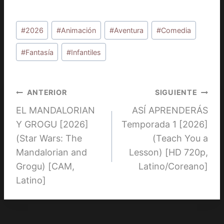
Etiquetas
#
2026
#
Animación
#
Aventura
#
Comedia
de
la
#
Fantasía
#
Infantiles
entrada:
Navegación
ANTERIOR
SIGUIENTE
EL MANDALORIAN
ASÍ APRENDERÁS
de
Y GROGU [2026]
Temporada 1 [2026]
entradas
(Star Wars: The
(Teach You a
Mandalorian and
Lesson) [HD 720p,
Grogu) [CAM,
Latino/Coreano]
Latino]