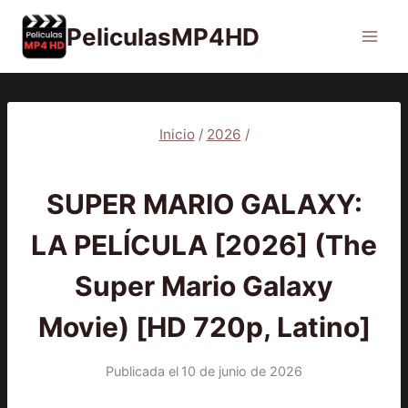
Saltar
PeliculasMP4HD
al
contenido
Inicio
/
2026
/
2026
|
PELÍCULAS
SUPER MARIO GALAXY:
LA PELÍCULA [2026] (The
Super Mario Galaxy
Movie) [HD 720p, Latino]
Publicada el
10 de junio de 2026