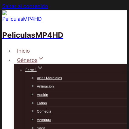
Saltar al contenido
PeliculasMP4HD
Inicio
Géneros
Parte 1
Artes Marciales
Animación
Acción
Latino
Comedia
Aventura
Saga