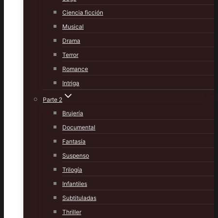
Ciencia ficción
Musical
Drama
Terror
Romance
Intriga
Parte 2
Brujería
Documental
Fantasía
Suspenso
Trilogía
Infantiles
Subtituladas
Thriller