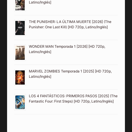
Latino/Inglés]
THE PUNISHER: LA ÚLTIMA MUERTE [2026] (The
Punisher: One Last Kill) [HD 720p, Latino/Inglés]
WONDER MAN Temporada 1 [2026] [HD 720p,
Latino/Inglés]
MARVEL ZOMBIES Temporada 1 [2025] [HD 720p,
Latino/Inglés]
LOS 4 FANTÁSTICOS: PRIMEROS PASOS [2025] (The
Fantastic Four: First Steps) [HD 720p, Latino/Inglés]