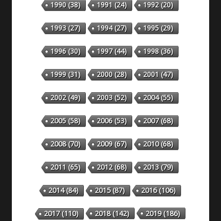
1990
(38)
1991
(24)
1992
(20)
1993
(27)
1994
(27)
1995
(29)
1996
(30)
1997
(44)
1998
(36)
1999
(31)
2000
(28)
2001
(47)
2002
(49)
2003
(52)
2004
(55)
2005
(58)
2006
(53)
2007
(68)
2008
(70)
2009
(67)
2010
(68)
2011
(65)
2012
(68)
2013
(79)
2014
(84)
2015
(87)
2016
(106)
2018
(142)
2019
(186)
2017
(110)