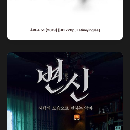
ÁREA 51 [2019] [HD 720p, Latino/Inglés]