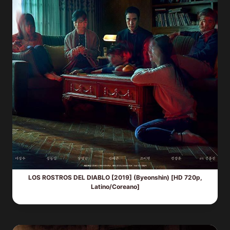
LOS ROSTROS DEL DIABLO [2019] (Byeonshin) [HD 720p,
Latino/Coreano]