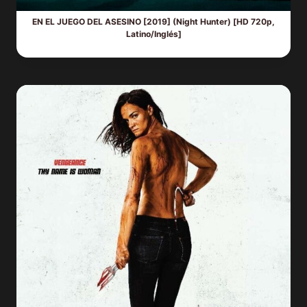
EN EL JUEGO DEL ASESINO [2019] (Night Hunter) [HD 720p,
Latino/Inglés]