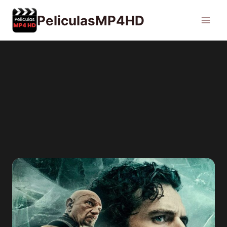
Saltar
PeliculasMP4HD
al
contenido
2019