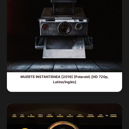
MUERTE INSTANTÁNEA [2019] (Polaroid) [HD 720p,
Latino/Inglés]