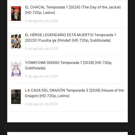
EL CHACAL Temporada 1 [2024] (The Day of the Jackal)
[HD 720p, Latino]
6 de agosto de 2026
EL HÉROE LEGENDARIO ESTÁ MUERTO! Temporada 1
[2023] (Yuusha ga Shinda!) [HD 720p, Subtitulada]
5 de agosto de 2026
YOWAYOWA SENSEI Temporada 1 [2026] [HD 720p,
Subtitulada]
5 de agosto de 2026
LA CASA DEL DRAGÓN Temporada 3 [2026] (House of the
Dragon) [HD 720p, Latino]
4 de agosto de 2026