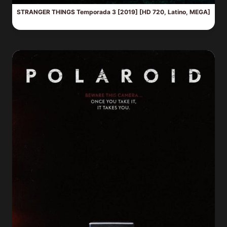
STRANGER THINGS Temporada 3 [2019] [HD 720, Latino, MEGA]