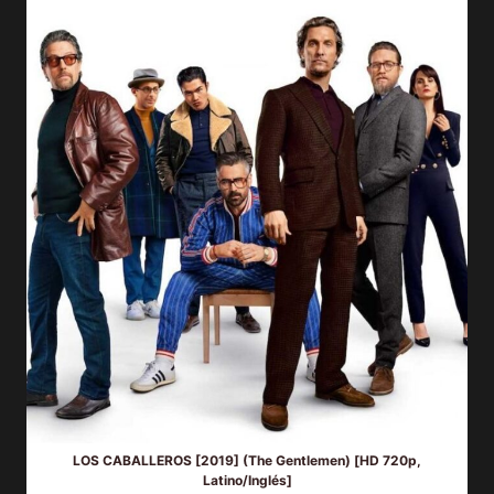
LOS CABALLEROS [2019] (The Gentlemen) [HD 720p,
Latino/Inglés]