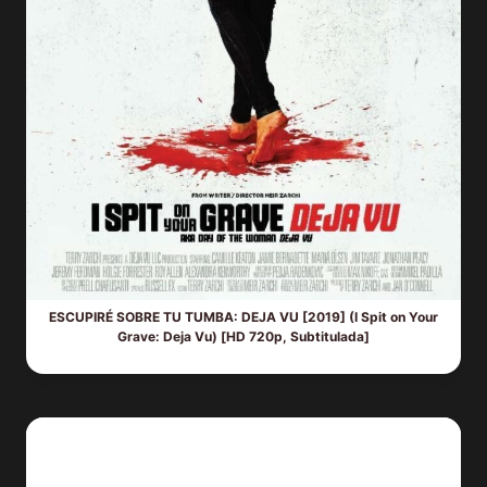
ESCUPIRÉ SOBRE TU TUMBA: DEJA VU [2019] (I Spit on Your
Grave: Deja Vu) [HD 720p, Subtitulada]