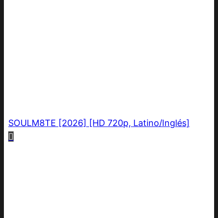
SOULM8TE [2026] [HD 720p, Latino/Inglés]