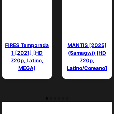
FIRES Temporada
MANTIS [2025]
1 [2021] [HD
(Samagwi) [HD
720p, Latino,
720p,
MEGA]
Latino/Coreano]