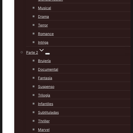
Musical
Drama
Terror
Romance
Intriga
Parte 2
Brujería
Documental
Fantasía
Suspenso
Trilogía
Infantiles
Subtituladas
Thriller
Marvel