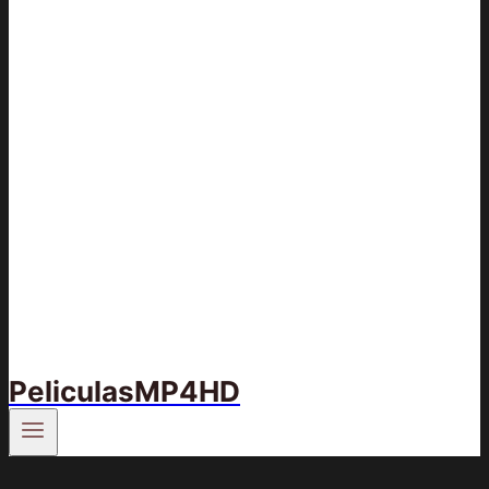
PeliculasMP4HD