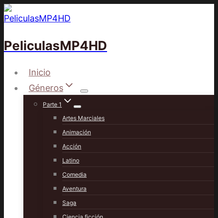
Saltar
al
contenido
PeliculasMP4HD
Inicio
Géneros
Parte 1
Artes Marciales
Animación
Acción
Latino
Comedia
Aventura
Saga
Ciencia ficción