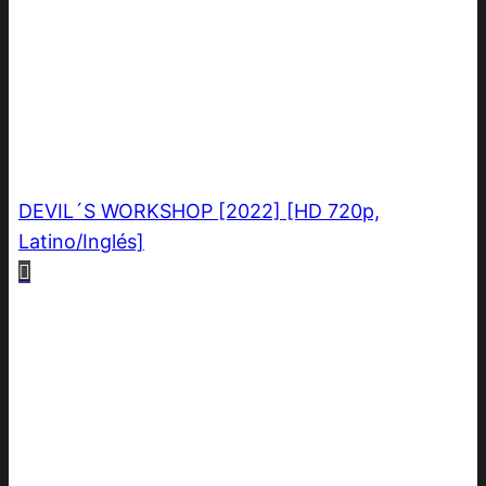
DEVIL´S WORKSHOP [2022] [HD 720p,
Latino/Inglés]