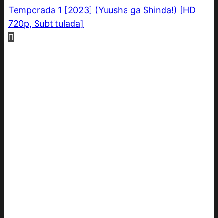
Temporada 1 [2023] (Yuusha ga Shinda!) [HD
720p, Subtitulada]