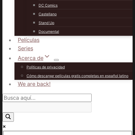
DC Comics
Castellano
Stand Up
Documental
Películas
Series
Acerca de
Políticas de privacidad
Cómo descargar películas gratis completas en español latino
We are back!