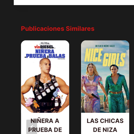
Publicaciones Similares
TI
se
D
,
NIÑERA A
LAS CHICAS
PRUEBA DE
DE NIZA