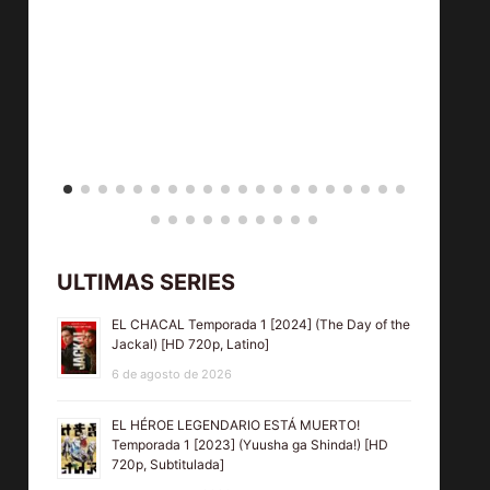
TODO POR TI
(All Because
of You) [HD
720,
ULTIMAS SERIES
Subtitulada,
EL CHACAL Temporada 1 [2024] (The Day of the
MEGA]
Jackal) [HD 720p, Latino]
6 de agosto de 2026
EL HÉROE LEGENDARIO ESTÁ MUERTO!
¡NOP! [2022]
NI
Temporada 1 [2023] (Yuusha ga Shinda!) [HD
720p, Subtitulada]
(Nope) [HD
PRU