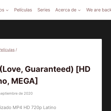
os
Películas
Series
Acerca de
We are back
Películas
/
ÍCULAS
ove, Guaranteed) [HD
ino, MEGA]
septiembre de 2020