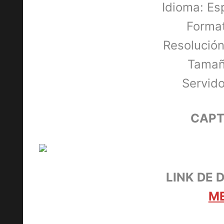
Idioma: Es
Forma
Resolució
Tamañ
Servid
CAPT
LINK DE 
M