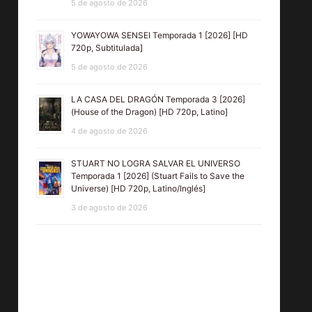
5 de agosto de 2026
720p, Latino,
B
MEGA]
[200
YOWAYOWA SENSEI Temporada 1 [2026] [HD
720p, Subtitulada]
Paci
5 de agosto de 2026
720p,
M
LA CASA DEL DRAGÓN Temporada 3 [2026]
(House of the Dragon) [HD 720p, Latino]
4 de agosto de 2026
STUART NO LOGRA SALVAR EL UNIVERSO
Temporada 1 [2026] (Stuart Fails to Save the
Universe) [HD 720p, Latino/Inglés]
3 de agosto de 2026