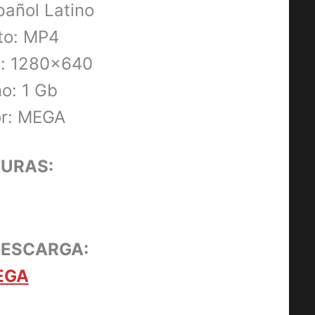
pañol Latino
to: MP4
n: 1280×640
o: 1 Gb
or: MEGA
URAS:
STREET FIGHTER: LA LEYENDA 
DESCARGA:
CHUN-LI [2009] [HD 720p,
Latino/Inglés]
EGA