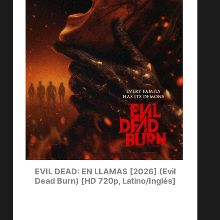
DE
EVIL DEAD: EN LLAMAS [2026] (Evil
EL C
Dead Burn) [HD 720p, Latino/Inglés]
Day 