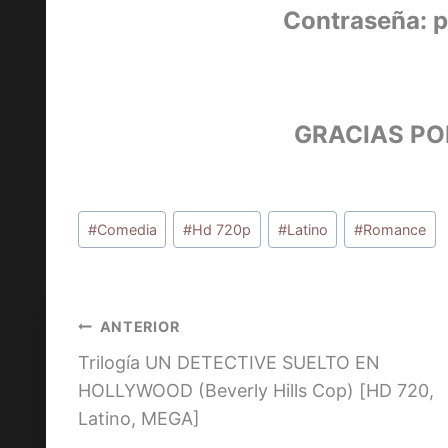
Contraseña: 
GRACIAS PO
Etiquetas
#
Comedia
#
Hd 720p
#
Latino
#
Romance
de
la
entrada:
Navegación
ANTERIOR
Trilogía UN DETECTIVE SUELTO EN
de
HOLLYWOOD (Beverly Hills Cop) [HD 720,
entradas
Latino, MEGA]