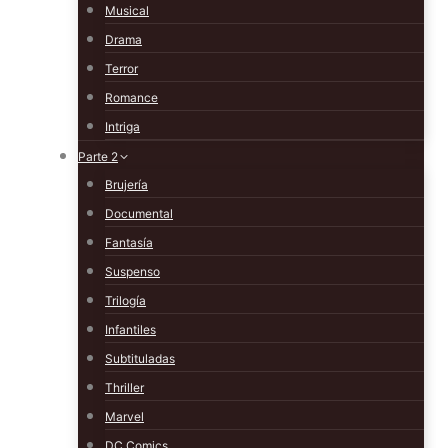
Musical
Drama
Terror
Romance
Intriga
Parte 2
Brujería
Documental
Fantasía
Suspenso
Trilogía
Infantiles
Subtituladas
Thriller
Marvel
DC Comics