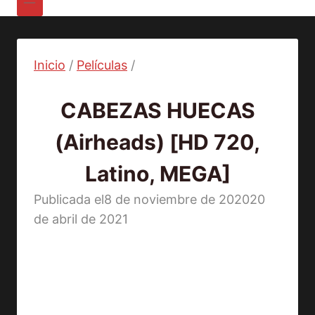
Inicio
/
Películas
/
Películas
CABEZAS HUECAS
(Airheads) [HD 720,
Latino, MEGA]
Publicada el
8 de noviembre de 2020
20
de abril de 2021