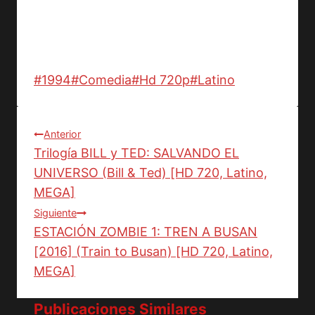
Etiquetas
#
1994
#
Comedia
#
Hd 720p
#
Latino
de
la
Navegación
Anterior
entrada:
Trilogía BILL y TED: SALVANDO EL
de
UNIVERSO (Bill & Ted) [HD 720, Latino,
entradas
MEGA]
Siguiente
ESTACIÓN ZOMBIE 1: TREN A BUSAN
[2016] (Train to Busan) [HD 720, Latino,
MEGA]
Publicaciones Similares