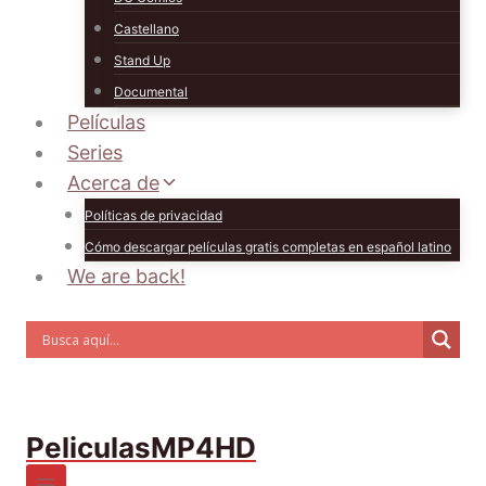
Castellano
Stand Up
Documental
Películas
Series
Acerca de
Políticas de privacidad
Cómo descargar películas gratis completas en español latino
We are back!
PeliculasMP4HD